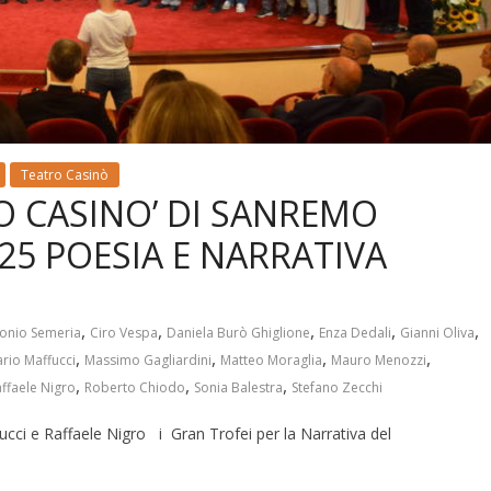
Teatro Casinò
O CASINO’ DI SANREMO
25 POESIA E NARRATIVA
,
,
,
,
,
onio Semeria
Ciro Vespa
Daniela Burò Ghiglione
Enza Dedali
Gianni Oliva
,
,
,
,
rio Maffucci
Massimo Gagliardini
Matteo Moraglia
Mauro Menozzi
,
,
,
ffaele Nigro
Roberto Chiodo
Sonia Balestra
Stefano Zecchi
ucci e Raffaele Nigro i Gran Trofei per la Narrativa del