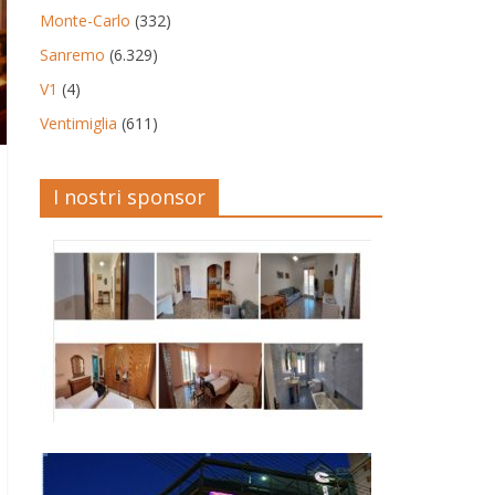
Monte-Carlo
(332)
Sanremo
(6.329)
V1
(4)
Ventimiglia
(611)
I nostri sponsor