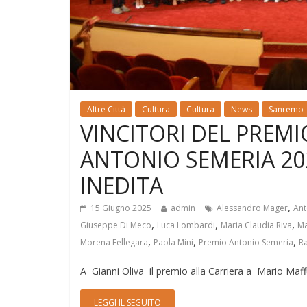
Altre Città
Cultura
Cultura
News
Sanremo
VINCITORI DEL PREMI
ANTONIO SEMERIA 20
INEDITA
,
15 Giugno 2025
admin
Alessandro Mager
Ant
,
,
,
Giuseppe Di Meco
Luca Lombardi
Maria Claudia Riva
Ma
,
,
,
Morena Fellegara
Paola Mini
Premio Antonio Semeria
Ra
A Gianni Oliva il premio alla Carriera a Mario Maff
LEGGI IL SEGUITO