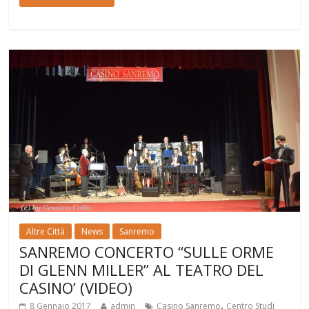
Altre Città
News
Sanremo
SANREMO CONCERTO “SULLE ORME
DI GLENN MILLER” AL TEATRO DEL
CASINO’ (VIDEO)
,
8 Gennaio 2017
admin
Casino Sanremo
Centro Studi