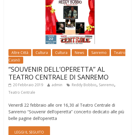
Altre Città
Cultura
Cultura
News
Sanremo
Teatro
Casinò
“SOUVENIR DELL’OPERETTA” AL
TEATRO CENTRALE DI SANREMO
,
,
20 Febbraio 2019
admin
Reddy Bobbio
Sanremo
Teatro Centrale
Venerdì 22 febbraio alle ore 16,30 al Teatro Centrale di
Sanremo “Souvenir dell’operetta” concerto dedicato alle più
belle pagine dell’operetta
LEGGI IL SEGUITO