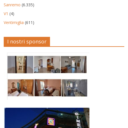
Sanremo
(6.335)
V1
(4)
Ventimiglia
(611)
I nostri sponsor