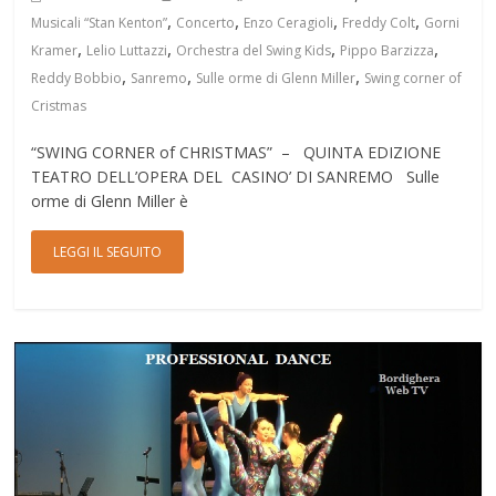
,
,
,
,
Musicali “Stan Kenton”
Concerto
Enzo Ceragioli
Freddy Colt
Gorni
,
,
,
,
Kramer
Lelio Luttazzi
Orchestra del Swing Kids
Pippo Barzizza
,
,
,
Reddy Bobbio
Sanremo
Sulle orme di Glenn Miller
Swing corner of
Cristmas
“SWING CORNER of CHRISTMAS” – QUINTA EDIZIONE
TEATRO DELL’OPERA DEL CASINO’ DI SANREMO Sulle
orme di Glenn Miller è
LEGGI IL SEGUITO