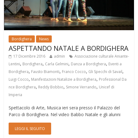
Bordighera
News
ASPETTANDO NATALE A BORDIGHERA
17 Dicembre 2016
admin
Associazione culturale Aniante-
,
,
,
,
Lentini
Bordighera
Carla Gelmini
Danza a Bordighera
Eventi a
,
,
,
,
Bordighera
Fausto Biamonti
Franco Cocco
Gli Specchi di Savail
,
,
Luigi Cocco
Manifestazioni Natalizie a Bordighera
Professional Da
,
,
,
nce Bordighera
Reddy Bobbio
Simone Verrando
Unicef di
Imperia
Spettacolo di Arte, Musica ieri sera presso il Palazzo del
Parco di Bordighera. Nel video Babbo Natale e gli alunni
LEGGI IL SEGUITO