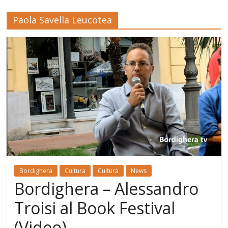
Paola Savella Leucotea
Bordighera
Cultura
Cultura
News
Bordighera – Alessandro
Troisi al Book Festival
(Video)