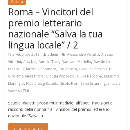
Cultura
Roma – Vincitori del
premio letterario
nazionale “Salva la tua
lingua locale” / 2
,
2 Febbraio 2018
admin
Alessandro Verzillo
Alessio
,
,
,
,
Vittorini
Asia Izzi
Aurelio Tiani
Damiano Masiello
Davide Lo
,
,
,
Franco
Di Mezza Alessandro
Elio Pecora
Gianluca Preziosi. Di
,
,
,
Girolamo Alessandro
Giorgia Popolizio
Giulia Nardone
Massimo
,
,
,
,
Marangio
Nicola Luigi Ricciuti
Nicolò Fiori
Salva la tua lingua locale
Vanessa Zitti
Scuola, dialetti: prosa multimediale, alfabeti, tradizioni e i
racconti della nonna fra i vincitori del premio letterario
nazionale “Salva la
LEGGI IL SEGUITO