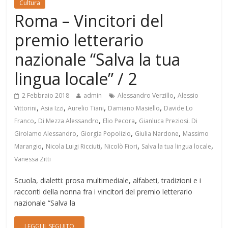
Cultura
Roma – Vincitori del
premio letterario
nazionale “Salva la tua
lingua locale” / 2
,
2 Febbraio 2018
admin
Alessandro Verzillo
Alessio
,
,
,
,
Vittorini
Asia Izzi
Aurelio Tiani
Damiano Masiello
Davide Lo
,
,
,
Franco
Di Mezza Alessandro
Elio Pecora
Gianluca Preziosi. Di
,
,
,
Girolamo Alessandro
Giorgia Popolizio
Giulia Nardone
Massimo
,
,
,
,
Marangio
Nicola Luigi Ricciuti
Nicolò Fiori
Salva la tua lingua locale
Vanessa Zitti
Scuola, dialetti: prosa multimediale, alfabeti, tradizioni e i
racconti della nonna fra i vincitori del premio letterario
nazionale “Salva la
LEGGI IL SEGUITO