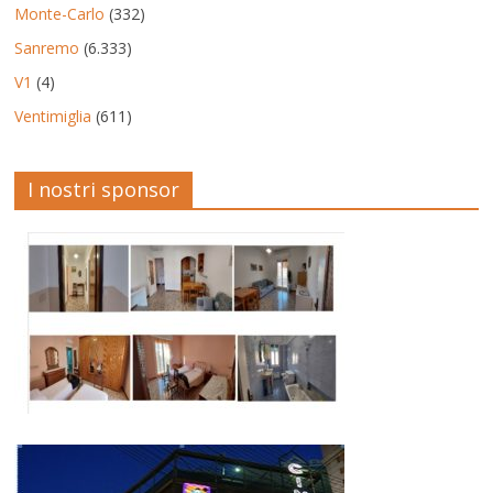
Monte-Carlo
(332)
Sanremo
(6.333)
V1
(4)
Ventimiglia
(611)
I nostri sponsor