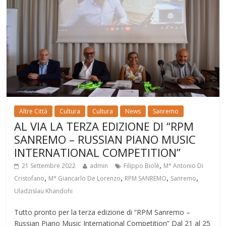
Altre Città
Cultura
Cultura
News
Sanremo
AL VIA LA TERZA EDIZIONE DI “RPM
SANREMO – RUSSIAN PIANO MUSIC
INTERNATIONAL COMPETITION”
,
21 Settembre 2022
admin
Filippo Biolè
M° Antonio Di
,
,
,
,
Cristofano
M° Giancarlo De Lorenzo
RPM SANREMO
Sanremo
Uladzislau Khandohi
Tutto pronto per la terza edizione di “RPM Sanremo –
Russian Piano Music International Competition” Dal 21 al 25