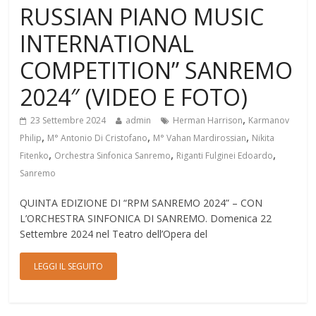
RUSSIAN PIANO MUSIC
INTERNATIONAL
COMPETITION” SANREMO
2024″ (VIDEO E FOTO)
,
23 Settembre 2024
admin
Herman Harrison
Karmanov
,
,
,
Philip
M° Antonio Di Cristofano
M° Vahan Mardirossian
Nikita
,
,
,
Fitenko
Orchestra Sinfonica Sanremo
Riganti Fulginei Edoardo
Sanremo
QUINTA EDIZIONE DI “RPM SANREMO 2024” – CON
L’ORCHESTRA SINFONICA DI SANREMO. Domenica 22
Settembre 2024 nel Teatro dell’Opera del
LEGGI IL SEGUITO