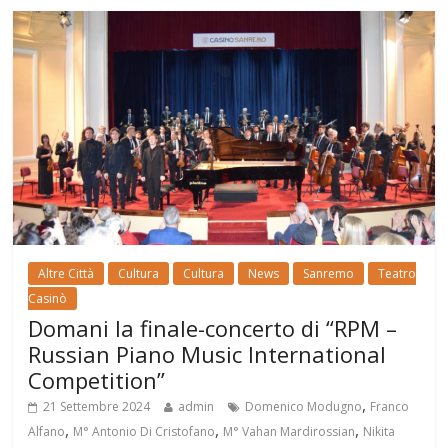
Altre Città
Cultura
Cultura
News
Sanremo
Teatro
Casinò
Domani la finale-concerto di “RPM –
Russian Piano Music International
Competition”
,
21 Settembre 2024
admin
Domenico Modugno
Franco
,
,
,
Alfano
M° Antonio Di Cristofano
M° Vahan Mardirossian
Nikita