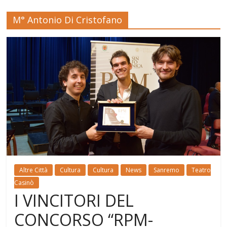
M° Antonio Di Cristofano
Altre Città
Cultura
Cultura
News
Sanremo
Teatro
Casinò
I VINCITORI DEL
CONCORSO “RPM-