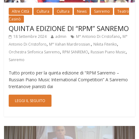
Altre Città
Cultura
Cultura
News
Sanremo
Teatro
Casinò
QUINTA EDIZIONE DI “RPM” SANREMO
,
18 Settembre 2024
admin
M° Antonio Di Cristofano
M°
,
,
,
Antonio Di Cristoforo
M° Vahan Mardirossian.
Nikita Fitenko
,
,
,
Orchestra Sinfonica Sanremo
RPM SANREMO
Russian Piano Music
Sanremo
Tutto pronto per la quinta edizione di “RPM Sanremo –
Russian Piano Music International Competition” A Sanremo
trentanove pianisti dai
LEGGI IL SEGUITO