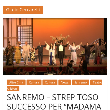
Giulio Ceccarelli
Altre Città
Cultura
Cultura
News
Sanremo
Teatro
Ariston
SANREMO – STREPITOSO
SUCCESSO PER “MADAMA