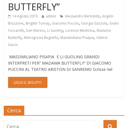
BUTTERFLY”
,
14 Agosto 2019
admin
Alessandro Bertolotti
Angelo
,
,
,
,
Bruzzone
Brigitte Tornay
Giacomo Puccini
Giorgia Gazzola
Giulio
,
,
,
,
Ceccarelli
Ivan Marino
Li Guoling
Lorenzo Medicina
Madama
,
,
,
Butterfly
Mariagrazia Bugnella
Massimiliano Pisapia
Valerio
Garzo
MASSIMILIANO PISAPIA E LI GUOLING GRANDI
INTERPRETI PER“ MADAMA BUTTERFLY” DI GIACOMO
PUCCINI AL TEATRO ARISTON DI SANREMO Scrisse nel
LEGGI IL SEGUITO
Cerca