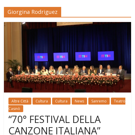
Giorgina Rodriguez
Altre Città
Cultura
Cultura
News
Sanremo
Teatro
Casinò
“70° FESTIVAL DELLA
CANZONE ITALIANA”