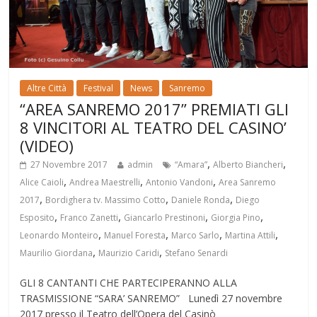
Altre Città
Festival
News
Sanremo
“AREA SANREMO 2017” PREMIATI GLI
8 VINCITORI AL TEATRO DEL CASINO’
(VIDEO)
,
,
27 Novembre 2017
admin
“Amara”
Alberto Biancheri
,
,
,
Alice Caioli
Andrea Maestrelli
Antonio Vandoni
Area Sanremo
,
,
,
2017
Bordighera tv. Massimo Cotto
Daniele Ronda
Diego
,
,
,
,
Esposito
Franco Zanetti
Giancarlo Prestinoni
Giorgia Pino
,
,
,
,
Leonardo Monteiro
Manuel Foresta
Marco Sarlo
Martina Attili
,
,
Maurilio Giordana
Maurizio Caridi
Stefano Senardi
GLI 8 CANTANTI CHE PARTECIPERANNO ALLA
TRASMISSIONE “SARA’ SANREMO” Lunedì 27 novembre
2017 presso il Teatro dell’Opera del Casinò