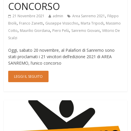
CONCORSO
,
21 Novembre 2021
admin
Area Sanremo 2021
Filippo
,
,
,
,
Biolè
Franco Zanetti
Giuseppe Vissicchio
Marta Tripodi
Massimo
,
,
,
,
Cotto
Maurilio Giordana
Piero Pelù
Sanremo Giovani
Vittorio De
Scalzi
Oggi, sabato 20 novembre, al Palafiori di Sanremo sono
stati proclamati i 21 vincitori dell’edizione 2021 di AREA
SANREMO, l’unico concorso
LEGGI IL SEGUITO