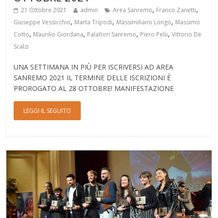
,
,
21 Ottobre 2021
admin
Area Sanremo
Franco Zanetti
,
,
,
Giuseppe Vessicchio
Marta Tripodi
Massimiliano Longo
Massimo
,
,
,
,
Cotto
Maurilio Giordana
Palafiori Sanremo
Piero Pelù
Vittorio De
Scalzi
UNA SETTIMANA IN PIÙ PER ISCRIVERSI AD AREA
SANREMO 2021 IL TERMINE DELLE ISCRIZIONI È
PROROGATO AL 28 OTTOBRE! MANIFESTAZIONE
LEGGI IL SEGUITO