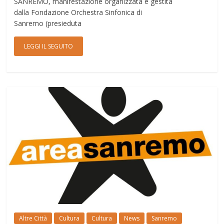
SANREMO, manifestazione organizzata e gestita
dalla Fondazione Orchestra Sinfonica di
Sanremo (presieduta
LEGGI IL SEGUITO
Altre Città
Cultura
Cultura
News
Sanremo