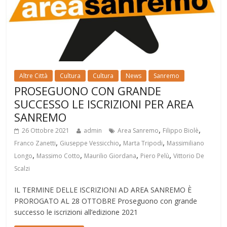
Altre Città
Cultura
Cultura
News
Sanremo
PROSEGUONO CON GRANDE
SUCCESSO LE ISCRIZIONI PER AREA
SANREMO
,
,
26 Ottobre 2021
admin
Area Sanremo
Filippo Biolè
,
,
,
Franco Zanetti
Giuseppe Vessicchio
Marta Tripodi
Massimiliano
,
,
,
,
Longo
Massimo Cotto
Maurilio Giordana
Piero Pelù
Vittorio De
Scalzi
IL TERMINE DELLE ISCRIZIONI AD AREA SANREMO È
PROROGATO AL 28 OTTOBRE Proseguono con grande
successo le iscrizioni all’edizione 2021