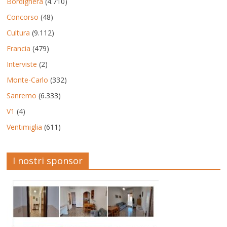
Bordighera
(4.710)
Concorso
(48)
Cultura
(9.112)
Francia
(479)
Interviste
(2)
Monte-Carlo
(332)
Sanremo
(6.333)
V1
(4)
Ventimiglia
(611)
I nostri sponsor