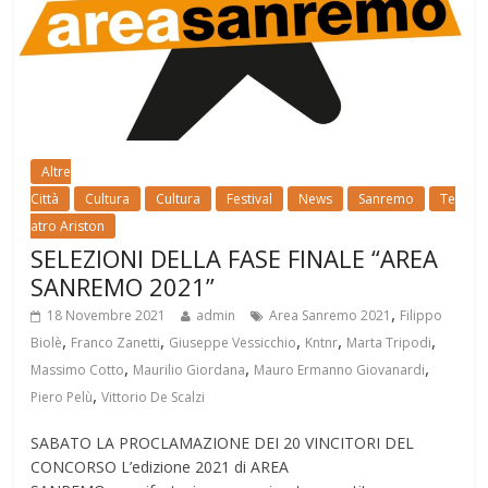
Altre
Città
Cultura
Cultura
Festival
News
Sanremo
Te
atro Ariston
SELEZIONI DELLA FASE FINALE “AREA
SANREMO 2021”
,
18 Novembre 2021
admin
Area Sanremo 2021
Filippo
,
,
,
,
,
Biolè
Franco Zanetti
Giuseppe Vessicchio
Kntnr
Marta Tripodi
,
,
,
Massimo Cotto
Maurilio Giordana
Mauro Ermanno Giovanardi
,
Piero Pelù
Vittorio De Scalzi
SABATO LA PROCLAMAZIONE DEI 20 VINCITORI DEL
CONCORSO L’edizione 2021 di AREA