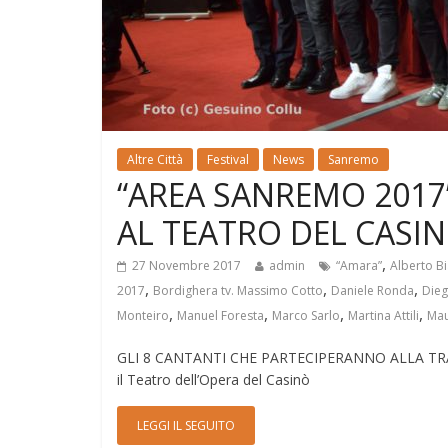
Altre Città
Festival
News
Sanremo
“AREA SANREMO 2017”
AL TEATRO DEL CASINO
,
27 Novembre 2017
admin
“Amara”
Alberto B
,
,
,
2017
Bordighera tv. Massimo Cotto
Daniele Ronda
Dieg
,
,
,
,
Monteiro
Manuel Foresta
Marco Sarlo
Martina Attili
Mau
GLI 8 CANTANTI CHE PARTECIPERANNO ALLA TRA
il Teatro dell’Opera del Casinò
LEGGI IL SEGUITO