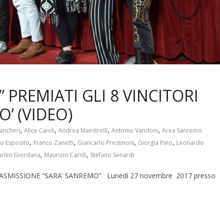
 PREMIATI GLI 8 VINCITORI
’ (VIDEO)
,
,
,
,
iancheri
Alice Caioli
Andrea Maestrelli
Antonio Vandoni
Area Sanremo
,
,
,
,
o Esposito
Franco Zanetti
Giancarlo Prestinoni
Giorgia Pino
Leonardo
,
,
rilio Giordana
Maurizio Caridi
Stefano Senardi
SMISSIONE “SARA’ SANREMO” Lunedì 27 novembre 2017 presso