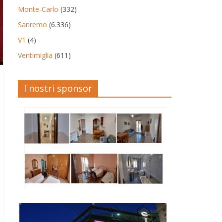
Monte-Carlo
(332)
Sanremo
(6.336)
V1
(4)
Ventimiglia
(611)
I nostri sponsor