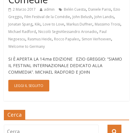
,
,
2 Marzo 2017
admin
Belén Cuesta
Daniele Parisi
Ezio
,
,
,
,
Greggio
Film Festival de la Comédie
John Belush
John Landis
,
,
,
,
,
Jonatan Spang
Kiki
Love to Love
Markus Duffner
Massimo Troisi
,
,
Michael Radford
Niccolò SegniAlessandro Aronadio
Paul
,
,
,
,
Negoescu
Rasmus Heide
Rocco Papaleo
Simon Verhoeven
Welcome to Germany
SI È APERTA LA 14.ma EDIZIONE EZIO GREGGIO: “SIAMO
IL FESTIVAL INTERNAZIONALE DEDICATO ALLA
COMMEDIA”. MICHAEL RADFORD E JOHN
LEGGI IL SEGUITO
Cerca