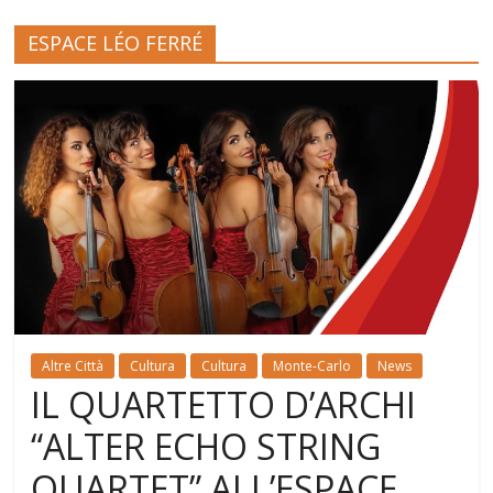
ESPACE LÉO FERRÉ
Altre Città
Cultura
Cultura
Monte-Carlo
News
IL QUARTETTO D’ARCHI
“ALTER ECHO STRING
QUARTET” ALL’ESPACE