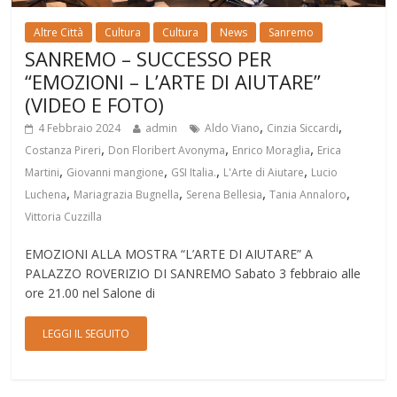
Altre Città
Cultura
Cultura
News
Sanremo
SANREMO – SUCCESSO PER
“EMOZIONI – L’ARTE DI AIUTARE”
(VIDEO E FOTO)
,
,
4 Febbraio 2024
admin
Aldo Viano
Cinzia Siccardi
,
,
,
Costanza Pireri
Don Floribert Avonyma
Enrico Moraglia
Erica
,
,
,
,
Martini
Giovanni mangione
GSI Italia.
L'Arte di Aiutare
Lucio
,
,
,
,
Luchena
Mariagrazia Bugnella
Serena Bellesia
Tania Annaloro
Vittoria Cuzzilla
EMOZIONI ALLA MOSTRA “L’ARTE DI AIUTARE” A
PALAZZO ROVERIZIO DI SANREMO Sabato 3 febbraio alle
ore 21.00 nel Salone di
LEGGI IL SEGUITO