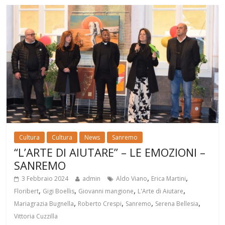
Cultura
Cultura
News
Sanremo
“L’ARTE DI AIUTARE” – LE EMOZIONI –
SANREMO
,
,
3 Febbraio 2024
admin
Aldo Viano
Erica Martini
,
,
,
,
Floribert
Gigi Boellis
Giovanni mangione
L'Arte di Aiutare
,
,
,
,
Mariagrazia Bugnella
Roberto Crespi
Sanremo
Serena Bellesia
Vittoria Cuzzilla