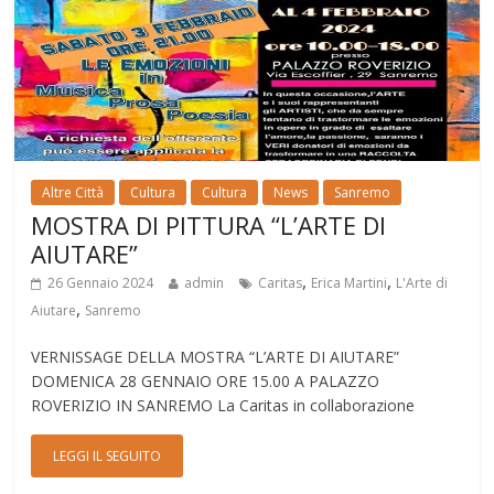
Altre Città
Cultura
Cultura
News
Sanremo
MOSTRA DI PITTURA “L’ARTE DI
AIUTARE”
,
,
26 Gennaio 2024
admin
Caritas
Erica Martini
L'Arte di
,
Aiutare
Sanremo
VERNISSAGE DELLA MOSTRA “L’ARTE DI AIUTARE”
DOMENICA 28 GENNAIO ORE 15.00 A PALAZZO
ROVERIZIO IN SANREMO La Caritas in collaborazione
LEGGI IL SEGUITO