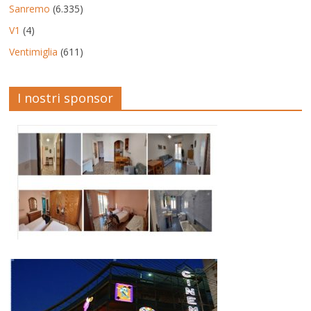
Sanremo
(6.335)
V1
(4)
Ventimiglia
(611)
I nostri sponsor