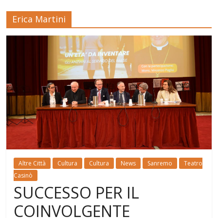
Erica Martini
Altre Città
Cultura
Cultura
News
Sanremo
Teatro
Casinò
SUCCESSO PER IL
COINVOLGENTE