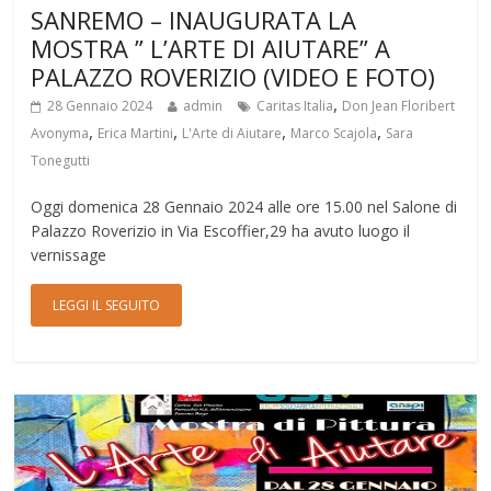
SANREMO – INAUGURATA LA
MOSTRA ” L’ARTE DI AIUTARE” A
PALAZZO ROVERIZIO (VIDEO E FOTO)
,
28 Gennaio 2024
admin
Caritas Italia
Don Jean Floribert
,
,
,
,
Avonyma
Erica Martini
L'Arte di Aiutare
Marco Scajola
Sara
Tonegutti
Oggi domenica 28 Gennaio 2024 alle ore 15.00 nel Salone di
Palazzo Roverizio in Via Escoffier,29 ha avuto luogo il
vernissage
LEGGI IL SEGUITO