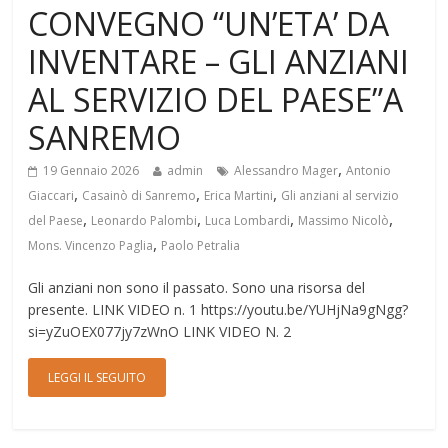
CONVEGNO “UN’ETA’ DA
INVENTARE – GLI ANZIANI
AL SERVIZIO DEL PAESE”A
SANREMO
,
19 Gennaio 2026
admin
Alessandro Mager
Antonio
,
,
,
Giaccari
Casainò di Sanremo
Erica Martini
Gli anziani al servizio
,
,
,
,
del Paese
Leonardo Palombi
Luca Lombardi
Massimo Nicolò
,
Mons. Vincenzo Paglia
Paolo Petralia
Gli anziani non sono il passato. Sono una risorsa del
presente. LINK VIDEO n. 1 https://youtu.be/YUHjNa9gNgg?
si=yZuOEX077jy7zWnO LINK VIDEO N. 2
LEGGI IL SEGUITO