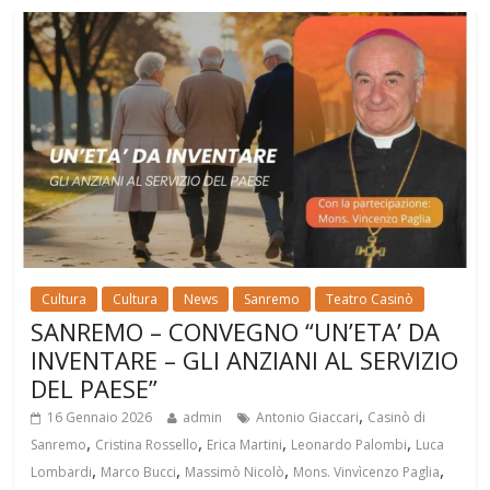
Cultura
Cultura
News
Sanremo
Teatro Casinò
SANREMO – CONVEGNO “UN’ETA’ DA
INVENTARE – GLI ANZIANI AL SERVIZIO
DEL PAESE”
,
16 Gennaio 2026
admin
Antonio Giaccari
Casinò di
,
,
,
,
Sanremo
Cristina Rossello
Erica Martini
Leonardo Palombi
Luca
,
,
,
,
Lombardi
Marco Bucci
Massimò Nicolò
Mons. Vinvìcenzo Paglia