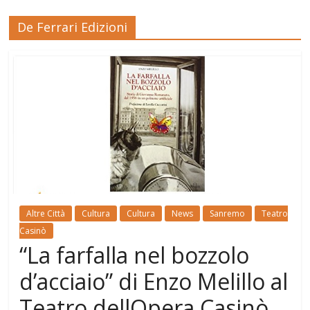
De Ferrari Edizioni
Altre Città
Cultura
Cultura
News
Sanremo
Teatro
Casinò
“La farfalla nel bozzolo
d’acciaio” di Enzo Melillo al
Teatro dellOpera Casinò