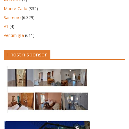
Monte-Carlo
(332)
Sanremo
(6.329)
V1
(4)
Ventimiglia
(611)
I nostri sponsor