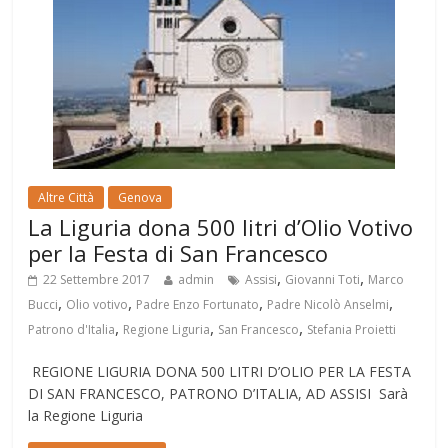
Altre Città
Genova
La Liguria dona 500 litri d’Olio Votivo
per la Festa di San Francesco
,
,
22 Settembre 2017
admin
Assisi
Giovanni Toti
Marco
,
,
,
,
Bucci
Olio votivo
Padre Enzo Fortunato
Padre Nicolò Anselmi
,
,
,
Patrono d'Italia
Regione Liguria
San Francesco
Stefania Proietti
REGIONE LIGURIA DONA 500 LITRI D’OLIO PER LA FESTA
DI SAN FRANCESCO, PATRONO D’ITALIA, AD ASSISI Sarà
la Regione Liguria