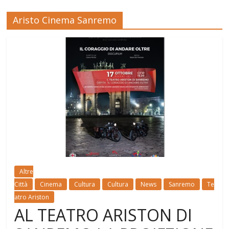
Aristo Cinema Sanremo
Altre
Città
Cinema
Cultura
Cultura
News
Sanremo
Te
atro Ariston
AL TEATRO ARISTON DI