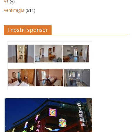
V1
(4)
Ventimiglia
(611)
I nostri sponsor