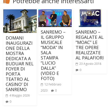
Potrebbe anche interessarti
SANREMO –
SANREMO –
IL GRUPPO
REGALATE AL
DOMANI
MUSICALE
“MOAC” LE
INAUGURAZI
“MODA” IN
TRE OPERE
ONE DELLA
SALA
REALIZZATE
MOSTRA
STAMPA
AL PALAFIORI
DEDICATA A
“LUCIO
BUDUAR NEL
23 Agosto 2018
DALLA”
FOYER DI
0
(VIDEO E
PORTA
FOTO)
TEATRO AL
CASINO’ DI
12 Febbraio
SANREMO
2023
0
4 Maggio 2026
0