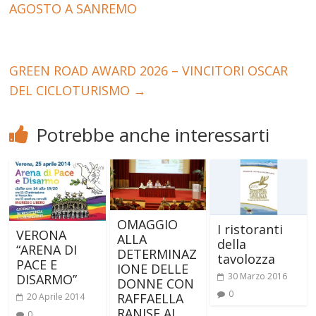
AGOSTO A SANREMO
GREEN ROAD AWARD 2026 – VINCITORI OSCAR
DEL CICLOTURISMO
→
Potrebbe anche interessarti
OMAGGIO
I ristoranti
VERONA
ALLA
della
“ARENA DI
DETERMINAZ
tavolozza
PACE E
IONE DELLE
30 Marzo 2016
DISARMO”
DONNE CON
0
RAFFAELLA
20 Aprile 2014
RANISE AI
0