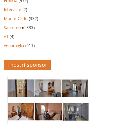
Francia
(479)
Interviste
(2)
Monte-Carlo
(332)
Sanremo
(6.333)
V1
(4)
Ventimiglia
(611)
I nostri sponsor