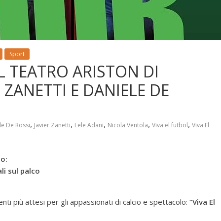
Sport
AL TEATRO ARISTON DI
ZANETTI E DANIELE DE
,
,
,
,
,
le De Rossi
Javier Zanetti
Lele Adani
Nicola Ventola
Viva el futbol
Viva El
mo:
ali sul palco
nti più attesi per gli appassionati di calcio e spettacolo:
“Viva El