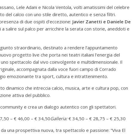
ssano, Lele Adani e Nicola Ventola, volti amatissimi del celebre
o del calcio con uno stile diretto, autentico e senza filtri.
presenza di due ospiti d’eccezione:
Javier Zanetti e Daniele De
i a salire sul palco per arricchire la serata con storie, aneddoti e
giunto straordinario, destinato a rendere l’appuntamento
nuovo progetto live che porta nei teatri italiani l’energia del
 uno spettacolo dal vivo coinvolgente e multidimensionale. Il
originale, accompagnata dalla voce fuori campo di Corrado
ggio emozionante tra sport, cultura e intrattenimento.
nto dinamico che intreccia calcio, musica, arte e cultura pop, con
ione attiva del pubblico.
community e crea un dialogo autentico con gli spettatori.
7,50 – € 46,00 – € 34,50
Galleria:
€ 34,50 – € 28,75 – € 25,30
 da una prospettiva nuova, tra spettacolo e passione: “Viva El