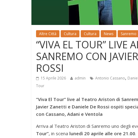
Altre Città
Cultura
Cultura
News
Sanremo
“VIVA EL TOUR” LIVE 
SANREMO CON JAVIER 
ROSSI
,
15 Aprile 2026
admin
Antonio Cassano
Danie
Tour
“Viva El Tour” live al Teatro Ariston di Sanre
Javier Zanetti e Daniele De Rossi ospiti speci
con Cassano, Adani e Ventola
Arriva al Teatro Ariston di Sanremo uno degli eve
Tour”
, in scena
lunedì 20 aprile alle ore 21.00
.