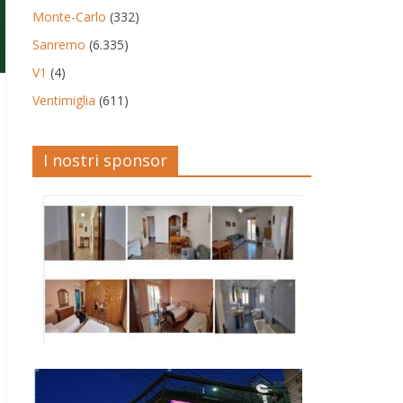
Monte-Carlo
(332)
Sanremo
(6.335)
V1
(4)
Ventimiglia
(611)
I nostri sponsor