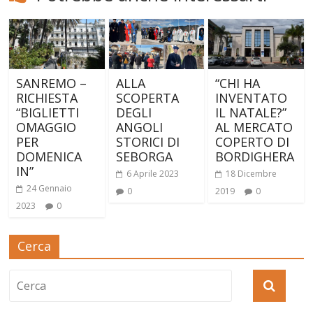
SANREMO –
ALLA
“CHI HA
RICHIESTA
SCOPERTA
INVENTATO
“BIGLIETTI
DEGLI
IL NATALE?”
OMAGGIO
ANGOLI
AL MERCATO
PER
STORICI DI
COPERTO DI
DOMENICA
SEBORGA
BORDIGHERA
IN”
6 Aprile 2023
18 Dicembre
24 Gennaio
0
2019
0
2023
0
Cerca