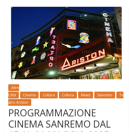
Altre
Città
Cinema
Cultura
Cultura
News
Sanremo
Te
atro Ariston
PROGRAMMAZIONE
CINEMA SANREMO DAL