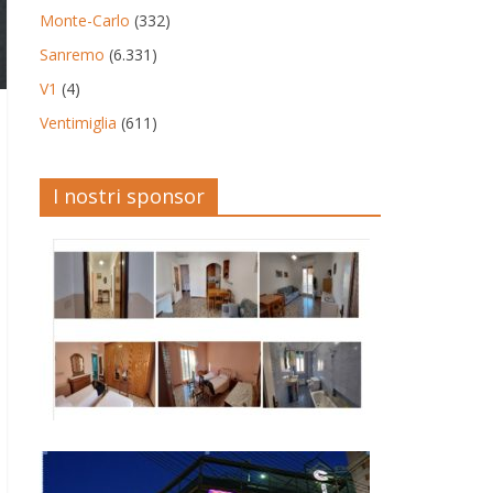
Monte-Carlo
(332)
Sanremo
(6.331)
V1
(4)
Ventimiglia
(611)
I nostri sponsor