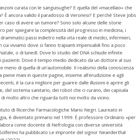
di Manzoni curata con le sanguisughe? E quella del «macellaio» che
la? È ancora valido il paradosso di Veronesi? E perché Steve Jobs
r caso di avere un tumore? Sono solo alcune delle storie
bro per spiegare la complessità del progresso in medicina, i
drammatici passi indietro nella vita reale di medici, infermieri,
 cui viviamo dove si fanno trapianti impensabili fino a poco
ale, o di lunedì. Dove lo studio del DNA schiude infinite
a i pazienti. Dove il tempo medio dedicato da un dottore al suo
le meno di quella di un’automobile. Il realismo della conoscenza
 a piene mani in queste pagine, insieme all’erudizione e agli
centi, è la cura migliore per guarire dalle illusioni e aprire gli
e, del sistema sanitario, dei robot che ci curano, dei capisala
e di molto altro che riguarda tutti noi molto da vicino.
tituto di Ricerche Farmacologiche Mario Negri. Laureato in
gia, è diventato primario nel 1999. È professore Ordinario «per
collabora come docente di Nefrologia con diverse università
on Solferino ha pubblicato Le impronte del signor Neanderthal
lt (2022).