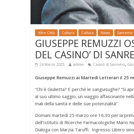
Altre Città
Cultura
Cultura
News
Sanremo
GIUSEPPE REMUZZI OS
DEL CASINO’ DI SAN
,
24 Marzo 2025
admin
Casinò di Sanremo
Giu
Giuseppe Remuzzi ai Martedì Letterari il 25 
“Chi è Giulietta? E perché le sanguisughe? “Si 
al suo ultimo saggio, un viaggio affascinante ne
mali della sanità e delle sue potenzialità”
Domani martedì 25 marzo ore 16.30 per la prima 
dell’Istituto di Ricerche Farmacologiche Mario Neg
Dialoga con Marzia Taruffi. Ingresso Libero sino