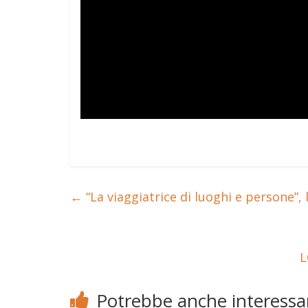
←
“La viaggiatrice di luoghi e persone”, l
L
Potrebbe anche interessar