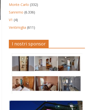
Monte-Carlo
(332)
Sanremo
(6.336)
V1
(4)
Ventimiglia
(611)
I nostri sponsor