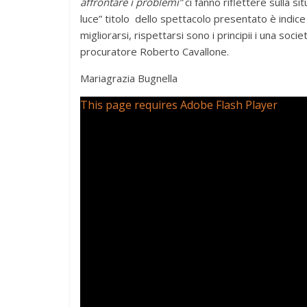
affrontare i problemi”
ci fanno riflettere sulla s
luce” titolo dello spettacolo presentato è indice
migliorarsi, rispettarsi sono i principii i una soci
procuratore Roberto Cavallone.
Mariagrazia Bugnella
This page requires Adobe Flash Player