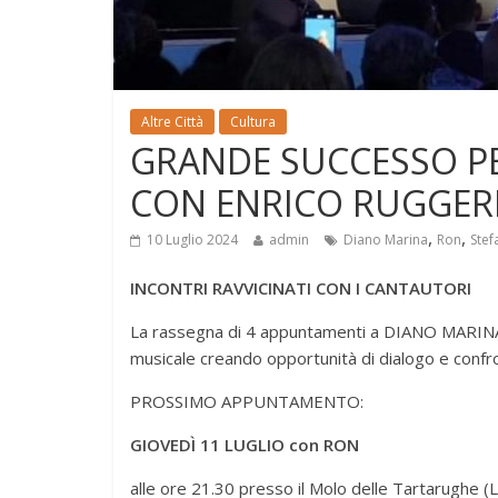
Altre Città
Cultura
GRANDE SUCCESSO P
CON ENRICO RUGGER
,
,
10 Luglio 2024
admin
Diano Marina
Ron
Stef
INCONTRI RAVVICINATI CON I CANTAUTORI
La rassegna di 4 appuntamenti a DIANO MARINA
musicale creando opportunità di dialogo e confro
PROSSIMO APPUNTAMENTO:
GIOVEDÌ 11 LUGLIO con RON
alle ore 21.30 presso il Molo delle Tartarughe (