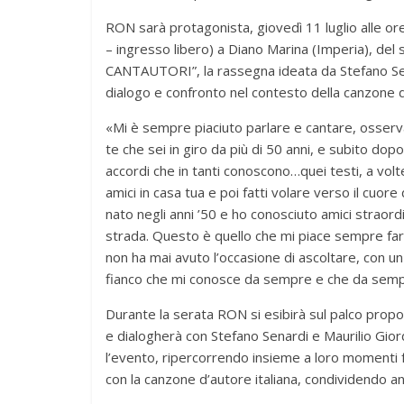
RON sarà protagonista, giovedì 11 luglio alle or
– ingresso libero) a Diano Marina (Imperia), 
CANTAUTORI”, la rassegna ideata da Stefano Sen
dialogo e confronto nel contesto della canzone d
«Mi è sempre piaciuto parlare e cantare, osserv
te che sei in giro da più di 50 anni, e subito dop
accordi che in tanti conoscono…quei testi, a volte 
amici in casa tua e poi fatti volare verso il cuo
nato negli anni ’50 e ho conosciuto amici straord
strada. Questo è quello che mi piace sempre fare
non ha mai avuto l’occasione di ascoltare, con u
fianco che mi conosce da sempre e che da sempre
Durante la serata RON si esibirà sul palco propon
e dialogherà con Stefano Senardi e Maurilio Gi
l’evento, ripercorrendo insieme a loro momenti f
con la canzone d’autore italiana, condividendo ane