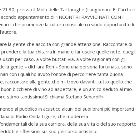
e 21.30, presso il Molo delle Tartarughe (Lungomare E. Carcheri
del secondo appuntamento di “INCONTRI RAVVICINATI CON I
ardi che promuove la cultura musicale creando opportunità di
’autore.
are la gente che ascolta con grande attenzione. Raccontare di
o prendere la tua chitarra in mano e far uscire quelle note, quegli
usciti per caso, a volte buttati via, a volte ragionati con gli
re della gente – dichiara Ron – Sono una persona fortunata, sono
inari con i quali ho avuto l’onore di percorrere tanta buona
, raccontare alla gente che mi trovo davanti, tutto quello che
n buon bicchiere di vino ad aspettare, e un amico seduto al mio
 stimo tantissimo! Si chiama Stefano Senardi!!».
endo al pubblico in acustico alcuni dei suoi brani più importanti
ordana di Radio Onda Ligure, che modererà
ondamentali della sua carriera, della sua vita e del suo rapporto
ddoti e riflessioni sul suo percorso artistico.