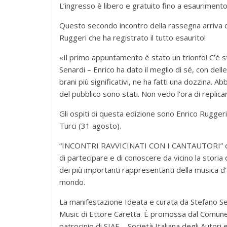
L’ingresso è libero e gratuito fino a esaurimento
Questo secondo incontro della rassegna arriva 
Ruggeri che ha registrato il tutto esaurito!
«Il primo appuntamento è stato un trionfo! C’è st
Senardi – Enrico ha dato il meglio di sé, con delle
brani più significativi, ne ha fatti una dozzina. A
del pubblico sono stati. Non vedo l’ora di replica
Gli ospiti di questa edizione sono Enrico Ruggeri
Turci (31 agosto).
“INCONTRI RAVVICINATI CON I CANTAUTORI” offre l’
di partecipare e di conoscere da vicino la storia d
dei più importanti rappresentanti della musica d’
mondo.
La manifestazione Ideata e curata da Stefano Se
Music di Ettore Caretta. È promossa dal Comune 
patrocinio di SIAE – Società Italiana degli Autori 