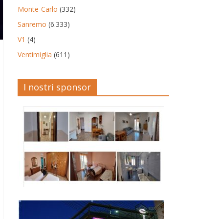
Monte-Carlo
(332)
Sanremo
(6.333)
V1
(4)
Ventimiglia
(611)
I nostri sponsor