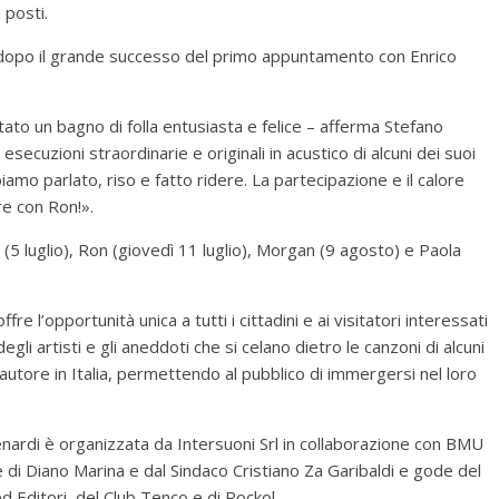
 posti.
dopo il grande successo del primo appuntamento con Enrico
ato un bagno di folla entusiasta e felice – afferma Stefano
 esecuzioni straordinarie e originali in acustico di alcuni dei suoi
bbiamo parlato, riso e fatto ridere. La partecipazione e il calore
re con Ron!».
 (5 luglio), Ron (giovedì 11 luglio), Morgan (9 agosto) e Paola
opportunità unica a tutti i cittadini e ai visitatori interessati
egli artisti e gli aneddoti che si celano dietro le canzoni di alcuni
autore in Italia, permettendo al pubblico di immergersi nel loro
nardi è organizzata da Intersuoni Srl in collaborazione con BMU
di Diano Marina e dal Sindaco Cristiano Za Garibaldi e gode del
ed Editori, del Club Tenco e di Rockol.