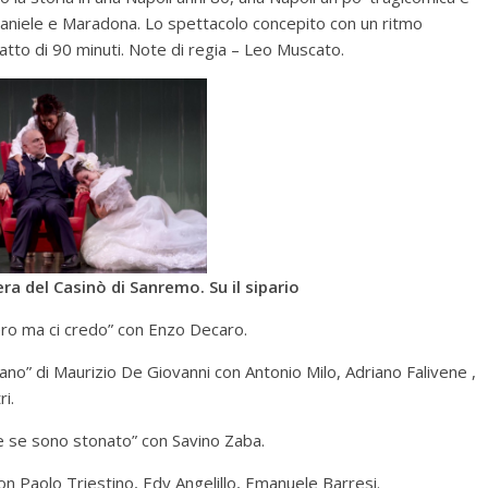
Daniele e Maradona. Lo spettacolo concepito con un ritmo
 atto di 90 minuti. Note di regia – Leo Muscato.
ra del Casinò di Sanremo. Su il sipario
ero ma ci credo” con Enzo Decaro.
mano” di Maurizio De Giovanni con Antonio Milo, Adriano Falivene ,
ri.
e se sono stonato” con Savino Zaba.
on Paolo Triestino, Edy Angelillo, Emanuele Barresi.