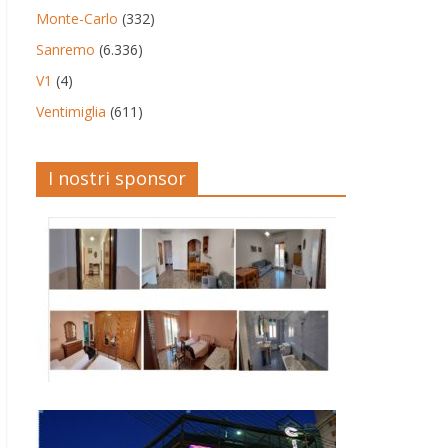
Monte-Carlo
(332)
Sanremo
(6.336)
V1
(4)
Ventimiglia
(611)
I nostri sponsor