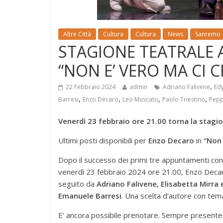
Altre Città
Cultura
Cultura
News
Sanremo
STAGIONE TEATRALE 
“NON E’ VERO MA CI 
,
22 Febbraio 2024
admin
Adriano Falivene
Edy
,
,
,
,
Barresi
Enzo Decaro
Leo Muscato
Paolo Triestino
Pepp
Venerdì 23 febbraio ore 21.00 torna la stagi
Ultimi posti disponibili per
Enzo Decaro
in
“Non 
Dopo il successo dei primi tre appuntamenti c
venerdì 23 febbraio 2024 ore 21.00, Enzo Decar
seguito da
Adriano Falivene, Elisabetta Mirra 
Emanuele Barresi
. Una scelta d’autore con tema
E’ ancora possibile prenotare. Sempre presente l