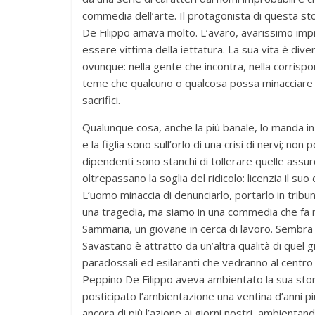
commedia dell’arte. Il protagonista di questa sto
De Filippo amava molto. L’avaro, avarissimo imp
essere vittima della iettatura. La sua vita è div
ovunque: nella gente che incontra, nella corrispo
teme che qualcuno o qualcosa possa minacciare l
sacrifici.
Qualunque cosa, anche la più banale, lo manda in 
e la figlia sono sull’orlo di una crisi di nervi; no
dipendenti sono stanchi di tollerare quelle assu
oltrepassano la soglia del ridicolo: licenzia il s
L’uomo minaccia di denunciarlo, portarlo in tribu
una tragedia, ma siamo in una commedia che fa mor
Sammaria, un giovane in cerca di lavoro. Sembra
Savastano è attratto da un’altra qualità di quel 
paradossali ed esilaranti che vedranno al centr
Peppino De Filippo aveva ambientato la sua storia
posticipato l’ambientazione una ventina d’anni p
ancora di più l’azione ai giorni nostri, ambientan