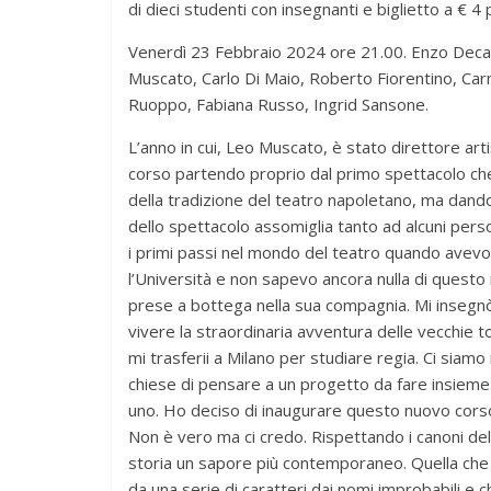
di dieci studenti con insegnanti e biglietto a € 4
Venerdì 23 Febbraio 2024 ore 21.00. Enzo Decar
Muscato, Carlo Di Maio, Roberto Fiorentino, Car
Ruoppo, Fabiana Russo, Ingrid Sansone.
L’anno in cui, Leo Muscato, è stato direttore art
corso partendo proprio dal primo spettacolo che 
della tradizione del teatro napoletano, ma dand
dello spettacolo assomiglia tanto ad alcuni per
i primi passi nel mondo del teatro quando avevo 
l’Università e non sapevo ancora nulla di questo 
prese a bottega nella sua compagnia. Mi insegnò
vivere la straordinaria avventura delle vecchie t
mi trasferii a Milano per studiare regia. Ci siam
chiese di pensare a un progetto da fare insieme
uno. Ho deciso di inaugurare questo nuovo corso
Non è vero ma ci credo. Rispettando i canoni de
storia un sapore più contemporaneo. Quella che
da una serie di caratteri dai nomi improbabili 