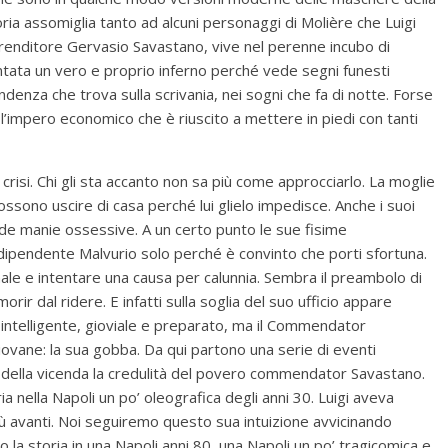
ria assomiglia tanto ad alcuni personaggi di Molière che Luigi
renditore Gervasio Savastano, vive nel perenne incubo di
entata un vero e proprio inferno perché vede segni funesti
ndenza che trova sulla scrivania, nei sogni che fa di notte. Forse
’impero economico che è riuscito a mettere in piedi con tanti
crisi. Chi gli sta accanto non sa più come approcciarlo. La moglie
n possono uscire di casa perché lui glielo impedisce. Anche i suoi
rde manie ossessive. A un certo punto le sue fisime
uo dipendente Malvurio solo perché è convinto che porti sfortuna.
nale e intentare una causa per calunnia. Sembra il preambolo di
ir dal ridere. E infatti sulla soglia del suo ufficio appare
 intelligente, gioviale e preparato, ma il Commendator
giovane: la sua gobba. Da qui partono una serie di eventi
o della vicenda la credulità del povero commendator Savastano.
 nella Napoli un po’ oleografica degli anni 30. Luigi aveva
iù avanti. Noi seguiremo questo sua intuizione avvicinando
do la storia in una Napoli anni 80, una Napoli un po’ tragicomica e