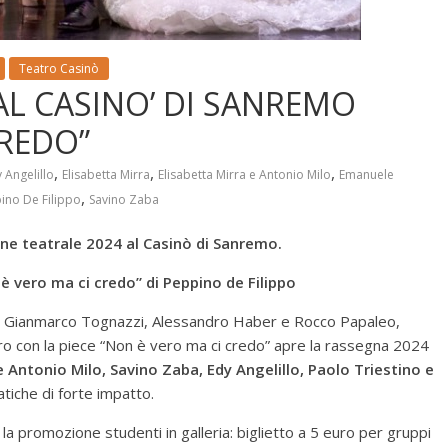
Teatro Casinò
AL CASINO’ DI SANREMO
CREDO”
,
,
,
 Angelillo
Elisabetta Mirra
Elisabetta Mirra e Antonio Milo
Emanuele
,
ino De Filippo
Savino Zaba
one teatrale 2024 al Casinò di Sanremo.
è vero ma ci credo”
di Peppino
de Filippo
on Gianmarco Tognazzi, Alessandro Haber e Rocco Papaleo,
o con la piece “Non è vero ma ci credo” apre la rassegna 2024
e Antonio Milo, Savino Zaba, Edy Angelillo, Paolo Triestino e
tiche di forte impatto.
a promozione studenti in galleria: biglietto a 5 euro per gruppi