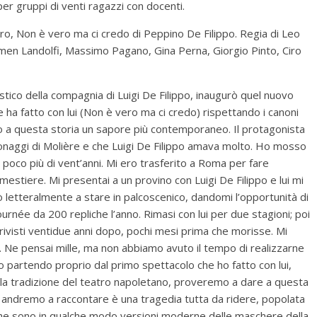
 per gruppi di venti ragazzi con docenti.
o, Non è vero ma ci credo di Peppino De Filippo. Regia di Leo
men Landolfi, Massimo Pagano, Gina Perna, Giorgio Pinto, Ciro
istico della compagnia di Luigi De Filippo, inaugurò quel nuovo
ha fatto con lui (Non è vero ma ci credo) rispettando i canoni
o a questa storia un sapore più contemporaneo. Il protagonista
sonaggi di Molière e che Luigi De Filippo amava molto. Ho mosso
poco più di vent’anni. Mi ero trasferito a Roma per fare
mestiere. Mi presentai a un provino con Luigi De Filippo e lui mi
 letteralmente a stare in palcoscenico, dandomi l’opportunità di
ournée da 200 repliche l’anno. Rimasi con lui per due stagioni; poi
o rivisti ventidue anni dopo, pochi mesi prima che morisse. Mi
. Ne pensai mille, ma non abbiamo avuto il tempo di realizzarne
 partendo proprio dal primo spettacolo che ho fatto con lui,
lla tradizione del teatro napoletano, proveremo a dare a questa
 andremo a raccontare è una tragedia tutta da ridere, popolata
e che sono in qualche modo versioni moderne delle maschere della