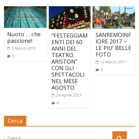
Nuoto ….che
SANREMOINF
“FESTEGGIAM
passione!
IORE 2017 –
ENTI DEI 60
LE PIU’ BELLE
ANNI DEL
5 Marzo 2013
FOTO
TEATRO
0
ARISTON”
12 Marzo 2017
CON GLI
0
SPETTACOLI
NEL MESE
AGOSTO
24 Aprile 2023
0
Cerca