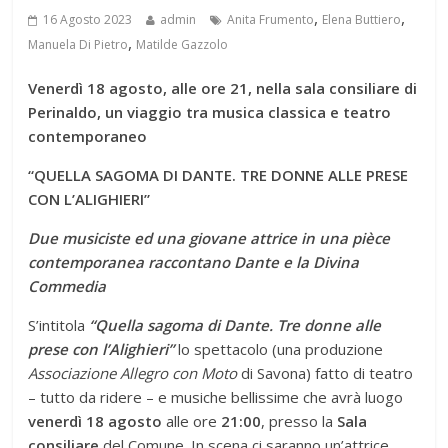
,
,
16 Agosto 2023
admin
Anita Frumento
Elena Buttiero
,
Manuela Di Pietro
Matilde Gazzolo
Venerdì 18 agosto, alle ore 21, nella sala consiliare di
Perinaldo, un viaggio tra musica classica e teatro
contemporaneo
“QUELLA SAGOMA DI DANTE. TRE DONNE ALLE PRESE
CON L’ALIGHIERI”
Due musiciste ed una giovane attrice in una pièce
contemporanea raccontano Dante e la Divina
Commedia
S’intitola
“Quella sagoma di Dante. Tre donne alle
prese con l’Alighieri”
lo spettacolo (una produzione
Associazione Allegro con Moto
di Savona) fatto di teatro
– tutto da ridere – e musiche bellissime che avrà luogo
venerdì 18 agosto
alle ore
21:00
, presso la
Sala
consiliare
del Comune. In scena ci saranno un’attrice,