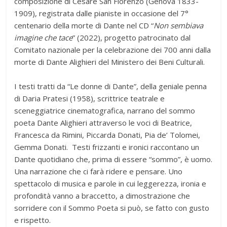
composizione di Cesare San Fiorenzo (Genova 1833-
1909), registrata dalle pianiste in occasione del 7°
centenario della morte di Dante nel CD “
Non sembiava
imagine che tace
” (2022), progetto patrocinato dal
Comitato nazionale per la celebrazione dei 700 anni dalla
morte di Dante Alighieri del Ministero dei Beni Culturali.
I testi tratti da “Le donne di Dante”, della geniale penna
di Daria Pratesi (1958), scrittrice teatrale e
sceneggiatrice cinematografica, narrano del sommo
poeta Dante Alighieri attraverso le voci di Beatrice,
Francesca da Rimini, Piccarda Donati, Pia de’ Tolomei,
Gemma Donati. Testi frizzanti e ironici raccontano un
Dante quotidiano che, prima di essere “sommo”, è uomo.
Una narrazione che ci farà ridere e pensare. Uno
spettacolo di musica e parole in cui leggerezza, ironia e
profondità vanno a braccetto, a dimostrazione che
sorridere con il Sommo Poeta si può, se fatto con gusto
e rispetto.