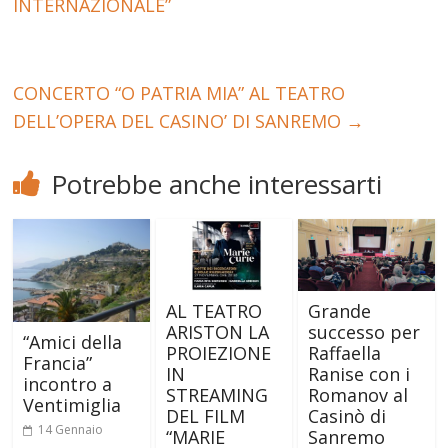
INTERNAZIONALE”
CONCERTO “O PATRIA MIA” AL TEATRO
DELL’OPERA DEL CASINO’ DI SANREMO
→
Potrebbe anche interessarti
AL TEATRO
Grande
ARISTON LA
successo per
“Amici della
PROIEZIONE
Raffaella
Francia”
IN
Ranise con i
incontro a
STREAMING
Romanov al
Ventimiglia
DEL FILM
Casinò di
14 Gennaio
“MARIE
Sanremo