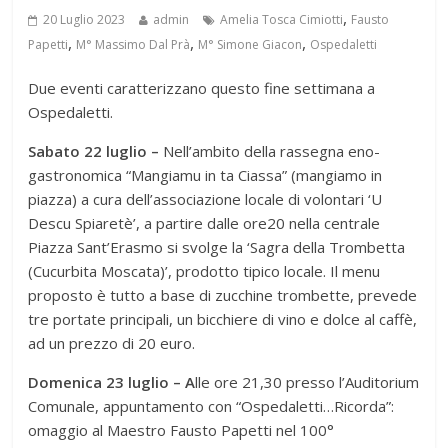
,
20 Luglio 2023
admin
Amelia Tosca Cimiotti
Fausto
,
,
,
Papetti
M° Massimo Dal Prà
M° Simone Giacon
Ospedaletti
Due eventi caratterizzano questo fine settimana a
Ospedaletti.
Sabato 22 luglio –
Nell’ambito della rassegna eno-
gastronomica “Mangiamu in ta Ciassa” (mangiamo in
piazza) a cura dell’associazione locale di volontari ‘U
Descu Spiaretè’, a partire dalle ore20 nella centrale
Piazza Sant’Erasmo si svolge la ‘Sagra della Trombetta
(Cucurbita Moscata)’, prodotto tipico locale. Il menu
proposto è tutto a base di zucchine trombette, prevede
tre portate principali, un bicchiere di vino e dolce al caffè,
ad un prezzo di 20 euro.
Domenica 23 luglio – A
lle ore 21,30 presso l’Auditorium
Comunale, appuntamento con “Ospedaletti…Ricorda”:
omaggio al Maestro Fausto Papetti nel 100°