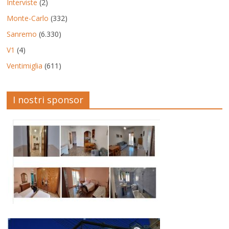
Interviste
(2)
Monte-Carlo
(332)
Sanremo
(6.330)
V1
(4)
Ventimiglia
(611)
I nostri sponsor