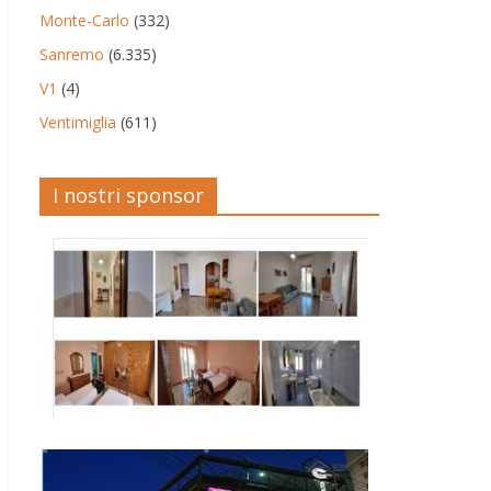
Monte-Carlo
(332)
Sanremo
(6.335)
V1
(4)
Ventimiglia
(611)
I nostri sponsor