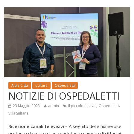
Altre Città
Cultura
Ospedaletti
NOTIZIE DI OSPEDALETTI
,
,
23 Maggio 2023
admin
Il piccolo festival
Ospedaletti
Villa Sultana
Ricezione canali televisivi –
A seguito delle numerose
proteste da parte di un consistente numero di cittadini