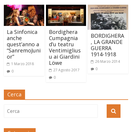
La Sinfonica
Bordighera
BORDIGHERA
anche
Cumpagnia
, LA GRANDE
quest’anno a
d’u teatru
GUERRA
“SanremoJuni
Ventimiglius
1914-1918
or”
u ai Giardini
26 Marzo 2014
Löwe
1 Marzo 2018
0
27 Agosto 2017
0
0
Cerca