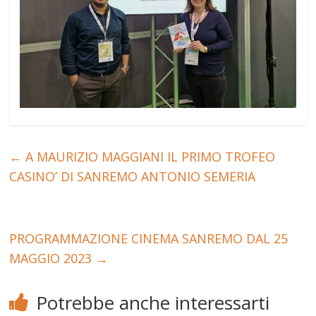
←
A MAURIZIO MAGGIANI IL PRIMO TROFEO
CASINO’ DI SANREMO ANTONIO SEMERIA
PROGRAMMAZIONE CINEMA SANREMO DAL 25
MAGGIO 2023
→
Potrebbe anche interessarti