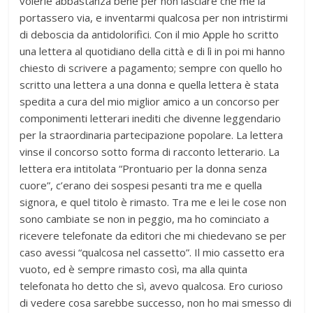
volerle abbastanza bene per non lasciare che me la
portassero via, e inventarmi qualcosa per non intristirmi
di deboscia da antidolorifici. Con il mio Apple ho scritto
una lettera al quotidiano della città e di lì in poi mi hanno
chiesto di scrivere a pagamento; sempre con quello ho
scritto una lettera a una donna e quella lettera è stata
spedita a cura del mio miglior amico a un concorso per
componimenti letterari inediti che divenne leggendario
per la straordinaria partecipazione popolare. La lettera
vinse il concorso sotto forma di racconto letterario. La
lettera era intitolata “Prontuario per la donna senza
cuore”, c’erano dei sospesi pesanti tra me e quella
signora, e quel titolo è rimasto. Tra me e lei le cose non
sono cambiate se non in peggio, ma ho cominciato a
ricevere telefonate da editori che mi chiedevano se per
caso avessi “qualcosa nel cassetto”. Il mio cassetto era
vuoto, ed è sempre rimasto così, ma alla quinta
telefonata ho detto che sì, avevo qualcosa. Ero curioso
di vedere cosa sarebbe successo, non ho mai smesso di