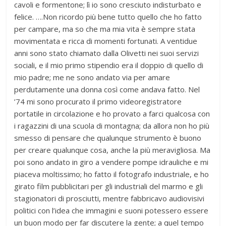
cavoli e formentone; lì io sono cresciuto indisturbato e
felice. ….Non ricordo più bene tutto quello che ho fatto
per campare, ma so che ma mia vita è sempre stata
movimentata e ricca di momenti fortunati. A ventidue
anni sono stato chiamato dalla Olivetti nei suoi servizi
sociali, e il mio primo stipendio era il doppio di quello di
mio padre; me ne sono andato via per amare
perdutamente una donna così come andava fatto. Nel
’74 mi sono procurato il primo videoregistratore
portatile in circolazione e ho provato a farci qualcosa con
i ragazzini di una scuola di montagna; da allora non ho più
smesso di pensare che qualunque strumento è buono
per creare qualunque cosa, anche la più meravigliosa. Ma
poi sono andato in giro a vendere pompe idrauliche e mi
piaceva moltissimo; ho fatto il fotografo industriale, e ho
girato film pubblicitari per gli industriali del marmo e gli
stagionatori di prosciutti, mentre fabbricavo audiovisivi
politici con l’idea che immagini e suoni potessero essere
un buon modo per far discutere la gente; a quel tempo