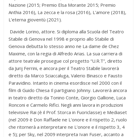
Nazione (2015; Premio Elsa Morante 2015; Premio
Anthia 2016), La zecca e la rosa (2016), L’amore (2018),
L’eterna gioventù (2021).
Davide Lorino, attore. Si diploma alla Scuola del Teatro
Stabile di Genova nel 1998 e proprio allo Stabile di
Genova debutta lo stesso anno ne La dame de Chez
Maxime, con la regia di Alfredo Arias. La sua carriera di
attore teatrale prosegue col progetto “U.R.T”, diretto
da Jurij Ferrini, e ancora per il Teatro Stabile lavorerà
diretto da Marco Sciaccaluga, Valerio Binasco e Fausto
Paravidino. Intanto in cinema esordisce nel 2000 con il
film di Guido Chiesa Il partigiano Johnny. Lavorerà ancora
in teatro diretto da Tonino Conte, Giorgio Gallione, Luca
Ronconi e Carmelo Rifici. Negli anni lavora in produzioni
televisive Rai (è il Prof. Storca in Fuoriclasse) e Mediaset
(nel 2009 è Don Raffaele ne L’onore e il rispetto 2, ruolo
che ritornerà a interpretare ne L’onore e il rispetto 3, 4
e 5); per Sky, nel 2009 interpreta Ivan Fuser, accanto a