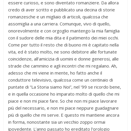
essere curioso, e sono diventato romanziere. Da allora
credo di aver scritto e pubblicato una decina di storie
romanzesche e un migliaio di articoli, qualcosa che
assomiglia a una carriera. Comunque, vivo di quello,
onorevolmente e con orgoglio mantengo la mia famiglia
con il sudore delle mia dita e il patimento dei miei occhi.
Come per tutto il resto che di buono mi è capitato nella
vita, ed è stato molto, ne sono debitore alle fortunate
coincidenze, all’amicizia di uomini e donne generosi, alle
strade che cammino e agli incontri che mi regalano. Ah,
adesso che mi viene in mente, ho fatto anche il
conduttore televisivo, qualcosa come un centinaio di
puntate di “La Storia siamo Noi”, nel ’99 se ricordo bene,
e in quella occasione ho imparato molto di quello che mi
piace e non mi piace fare. So che non mi piace lavorare
più del necessario, e non mi piace neppure guadagnare
più di quello che mi serve. E questo mi mantiene ancora
in forma, nonostante sia un vecchio zoppo ormai
ipovedente. L’anno passato ho ereditato l’orologio