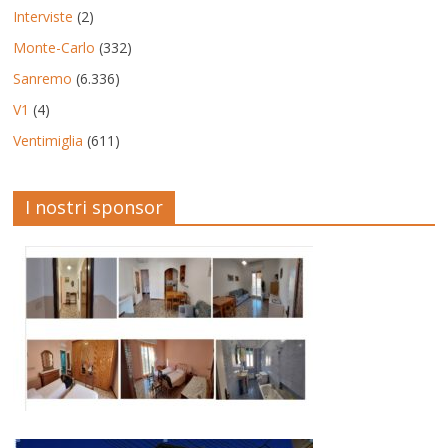
Interviste
(2)
Monte-Carlo
(332)
Sanremo
(6.336)
V1
(4)
Ventimiglia
(611)
I nostri sponsor