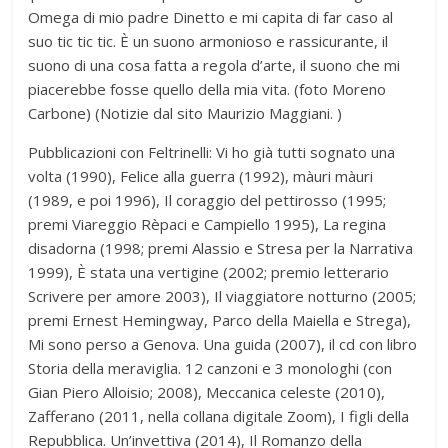
Omega di mio padre Dinetto e mi capita di far caso al
suo tic tic tic. È un suono armonioso e rassicurante, il
suono di una cosa fatta a regola d’arte, il suono che mi
piacerebbe fosse quello della mia vita. (foto Moreno
Carbone) (Notizie dal sito Maurizio Maggiani. )
Pubblicazioni con Feltrinelli: Vi ho già tutti sognato una
volta (1990), Felice alla guerra (1992), màuri màuri
(1989, e poi 1996), Il coraggio del pettirosso (1995;
premi Viareggio Rèpaci e Campiello 1995), La regina
disadorna (1998; premi Alassio e Stresa per la Narrativa
1999), È stata una vertigine (2002; premio letterario
Scrivere per amore 2003), Il viaggiatore notturno (2005;
premi Ernest Hemingway, Parco della Maiella e Strega),
Mi sono perso a Genova. Una guida (2007), il cd con libro
Storia della meraviglia. 12 canzoni e 3 monologhi (con
Gian Piero Alloisio; 2008), Meccanica celeste (2010),
Zafferano (2011, nella collana digitale Zoom), I figli della
Repubblica. Un’invettiva (2014), Il Romanzo della