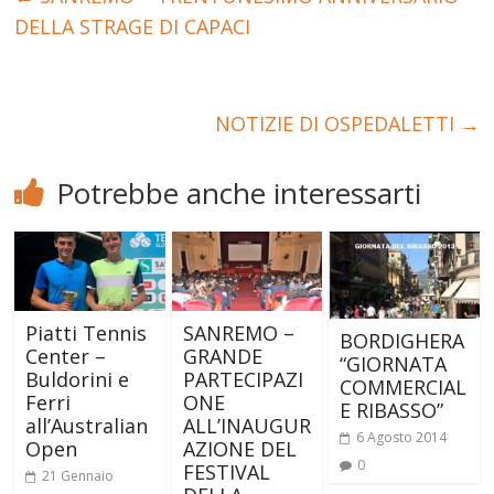
DELLA STRAGE DI CAPACI
NOTIZIE DI OSPEDALETTI
→
Potrebbe anche interessarti
Piatti Tennis
SANREMO –
BORDIGHERA
Center –
GRANDE
“GIORNATA
Buldorini e
PARTECIPAZI
COMMERCIAL
Ferri
ONE
E RIBASSO”
all’Australian
ALL’INAUGUR
6 Agosto 2014
Open
AZIONE DEL
0
FESTIVAL
21 Gennaio