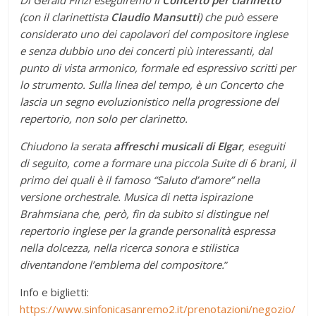
Di Gerald Finzi eseguiremo il
Concerto per clarinetto
(con il clarinettista
Claudio Mansutti
) che può essere
considerato uno dei capolavori del compositore inglese
e senza dubbio uno dei concerti più interessanti, dal
punto di vista armonico, formale ed espressivo scritti per
lo strumento. Sulla linea del tempo, è un Concerto che
lascia un segno evoluzionistico nella progressione del
repertorio, non solo per clarinetto.
Chiudono la serata
affreschi musicali di Elgar
, eseguiti
di seguito, come a formare una piccola Suite di 6 brani, il
primo dei quali è il famoso “Saluto d’amore” nella
versione orchestrale. Musica di netta ispirazione
Brahmsiana che, però, fin da subito si distingue nel
repertorio inglese per la grande personalità espressa
nella dolcezza, nella ricerca sonora e stilistica
diventandone l’emblema del compositore.
”
Info e biglietti:
https://www.sinfonicasanremo2.it/prenotazioni/negozio/