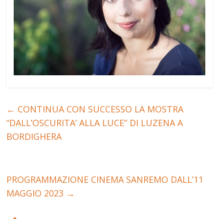
←
CONTINUA CON SUCCESSO LA MOSTRA
“DALL’OSCURITA’ ALLA LUCE” DI LUZENA A
BORDIGHERA
PROGRAMMAZIONE CINEMA SANREMO DALL’11
MAGGIO 2023
→