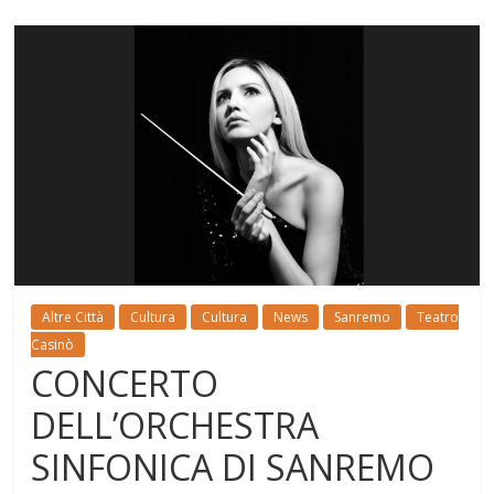
Altre Città
Cultura
Cultura
News
Sanremo
Teatro
Casinò
CONCERTO
DELL’ORCHESTRA
SINFONICA DI SANREMO