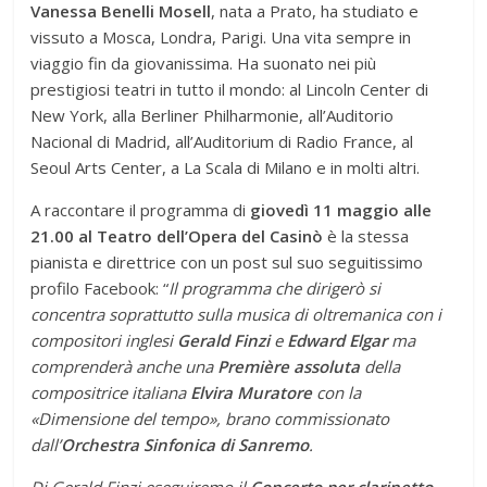
Vanessa Benelli Mosell
, nata a Prato, ha studiato e
vissuto a Mosca, Londra, Parigi. Una vita sempre in
viaggio fin da giovanissima. Ha suonato nei più
prestigiosi teatri in tutto il mondo: al Lincoln Center di
New York, alla Berliner Philharmonie, all’Auditorio
Nacional di Madrid, all’Auditorium di Radio France, al
Seoul Arts Center, a La Scala di Milano e in molti altri.
A raccontare il programma di
giovedì 11 maggio alle
21.00 al Teatro dell’Opera del Casinò
è la stessa
pianista e direttrice con un post sul suo seguitissimo
profilo Facebook: “
Il programma che dirigerò si
concentra soprattutto sulla musica di oltremanica con i
compositori inglesi
Gerald Finzi
e
Edward Elgar
ma
comprenderà anche una
Première assoluta
della
compositrice italiana
Elvira Muratore
con la
«Dimensione del tempo», brano commissionato
dall’
Orchestra Sinfonica di Sanremo
.