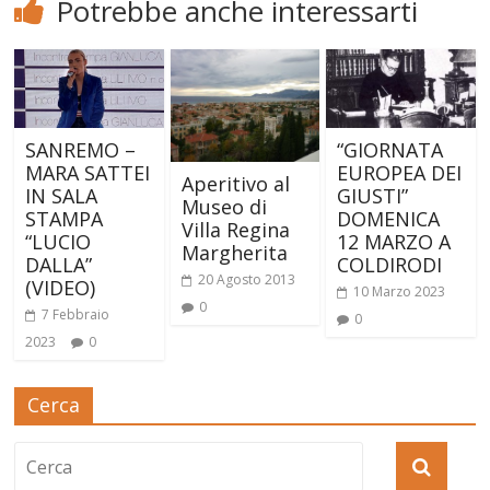
Potrebbe anche interessarti
SANREMO –
“GIORNATA
MARA SATTEI
EUROPEA DEI
Aperitivo al
IN SALA
GIUSTI”
Museo di
STAMPA
DOMENICA
Villa Regina
“LUCIO
12 MARZO A
Margherita
DALLA”
COLDIRODI
20 Agosto 2013
(VIDEO)
10 Marzo 2023
0
7 Febbraio
0
2023
0
Cerca