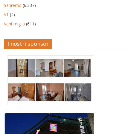
Sanremo
(6.337)
V1
(4)
Ventimiglia
(611)
I nostri sponsor