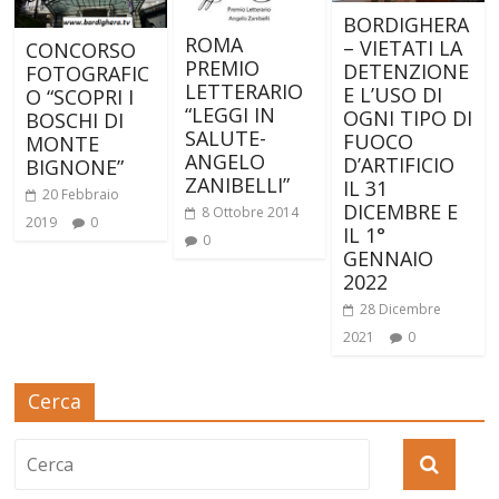
BORDIGHERA
ROMA
– VIETATI LA
CONCORSO
PREMIO
DETENZIONE
FOTOGRAFIC
LETTERARIO
E L’USO DI
O “SCOPRI I
“LEGGI IN
OGNI TIPO DI
BOSCHI DI
SALUTE-
FUOCO
MONTE
ANGELO
D’ARTIFICIO
BIGNONE”
ZANIBELLI”
IL 31
20 Febbraio
DICEMBRE E
8 Ottobre 2014
2019
0
IL 1°
0
GENNAIO
2022
28 Dicembre
2021
0
Cerca