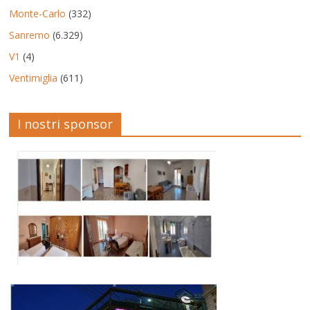
Monte-Carlo
(332)
Sanremo
(6.329)
V1
(4)
Ventimiglia
(611)
I nostri sponsor