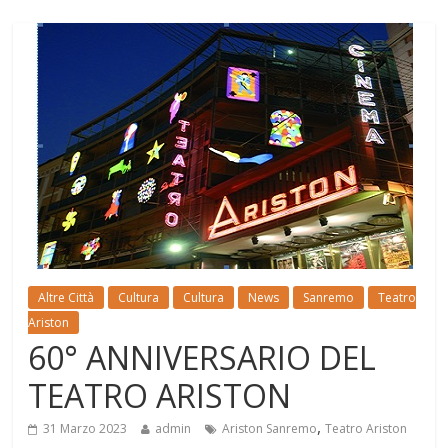
Altre Città
Cultura
Cultura
News
Sanremo
Teatro
Ariston
60° ANNIVERSARIO DEL
TEATRO ARISTON
,
31 Marzo 2023
admin
Ariston Sanremo
Teatro Ariston