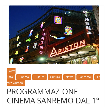
Altre
Città
Cinema
Cultura
Cultura
News
Sanremo
Te
atro Ariston
PROGRAMMAZIONE
CINEMA SANREMO DAL 1°