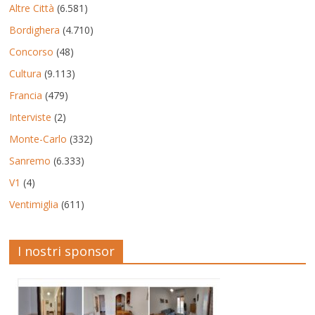
Altre Città
(6.581)
Bordighera
(4.710)
Concorso
(48)
Cultura
(9.113)
Francia
(479)
Interviste
(2)
Monte-Carlo
(332)
Sanremo
(6.333)
V1
(4)
Ventimiglia
(611)
I nostri sponsor