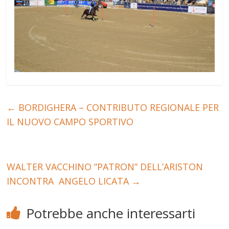
←
BORDIGHERA – CONTRIBUTO REGIONALE PER
IL NUOVO CAMPO SPORTIVO
WALTER VACCHINO “PATRON” DELL’ARISTON
INCONTRA ANGELO LICATA
→
Potrebbe anche interessarti