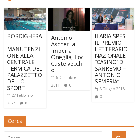
BORDIGHERA
ILARIA SPES
Antonio
–
IL PREMIO
Ascheri a
MANUTENZI
LETTERARIO
Imperia
ONE ALLA
NAZIONALE
Oneglia, Loc.
CENTRALE
“CASINO’ DI
Castelvecchi
TERMICA DEL
SANREMO –
o
PALAZZETTO
ANTONIO
6 Dicembre
DELLO
SEMERIA”
2011
0
SPORT
8 Giugno 2018
27 Febbraio
0
2024
0
Cerca