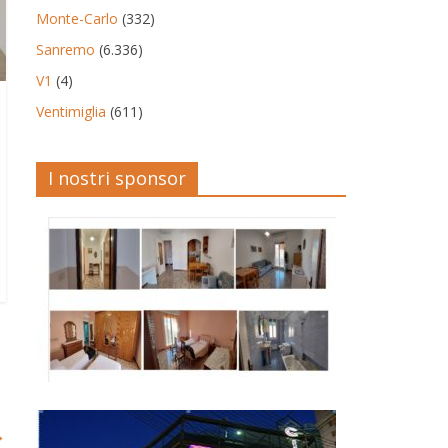
Monte-Carlo
(332)
Sanremo
(6.336)
V1
(4)
Ventimiglia
(611)
I nostri sponsor
→