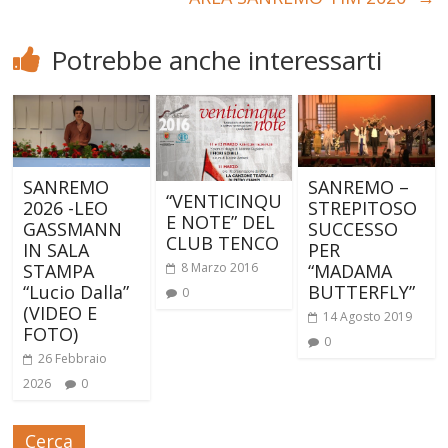
Potrebbe anche interessarti
SANREMO
SANREMO –
“VENTICINQU
2026 -LEO
STREPITOSO
E NOTE” DEL
GASSMANN
SUCCESSO
CLUB TENCO
IN SALA
PER
STAMPA
“MADAMA
8 Marzo 2016
“Lucio Dalla”
BUTTERFLY”
0
(VIDEO E
14 Agosto 2019
FOTO)
0
26 Febbraio
2026
0
Cerca