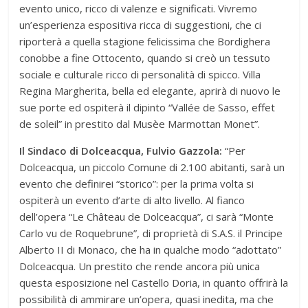
evento unico, ricco di valenze e significati. Vivremo
un’esperienza espositiva ricca di suggestioni, che ci
riporterà a quella stagione felicissima che Bordighera
conobbe a fine Ottocento, quando si creò un tessuto
sociale e culturale ricco di personalità di spicco. Villa
Regina Margherita, bella ed elegante, aprirà di nuovo le
sue porte ed ospiterà il dipinto “Vallée de Sasso, effet
de soleil” in prestito dal Musèe Marmottan Monet”.
Il Sindaco di Dolceacqua, Fulvio Gazzola:
“Per
Dolceacqua, un piccolo Comune di 2.100 abitanti, sarà un
evento che definirei “storico”: per la prima volta si
ospiterà un evento d’arte di alto livello. Al fianco
dell’opera “Le Château de Dolceacqua”, ci sarà “Monte
Carlo vu de Roquebrune”, di proprietà di S.A.S. il Principe
Alberto II di Monaco, che ha in qualche modo “adottato”
Dolceacqua. Un prestito che rende ancora più unica
questa esposizione nel Castello Doria, in quanto offrirà la
possibilità di ammirare un’opera, quasi inedita, ma che