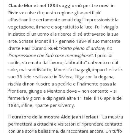
Claude Monet nel 1884 soggiornò per tre mesi in
Riviera:
colse di questa regione gli aspetti più
affascinanti e certamente amati dagli impressionisti: la
vegetazione, il mare e soprattutto la luce. Fu il viaggio
iniziatico di un uomo alla ricerca di sé attraverso la sua
arte. Scrisse Monet il 17 gennaio 1884 al suo mercante
d’arte Paul Durand-Ruel: “
Parto pieno di ardore, ho
l’impressione che farò cose meravigliose”
.
I primi di
aprile, stremato dal lavoro, “abbrutito” dal vento e dal
sole, mai soddisfatto, Monet fa i bagagli, impacchetta le
sue 38 tele realizzate in Riviera, litiga con la dogana,
rischia di non riuscire a spedirle e finalmente passa la
frontiera, giunge a Mentone dove – non contento – si
fermerà 9 giorni e dipingerà altre 11 tele. Il 16 aprile del
1884, infine, riparte per Giverny.
Il curatore della mostra Aldo Jean Herlaut
: “La mostra
permetterà a cittadini e visitatori di riprendere contatto
con una storia bellissima, da raccontare ancora. Un tuffo