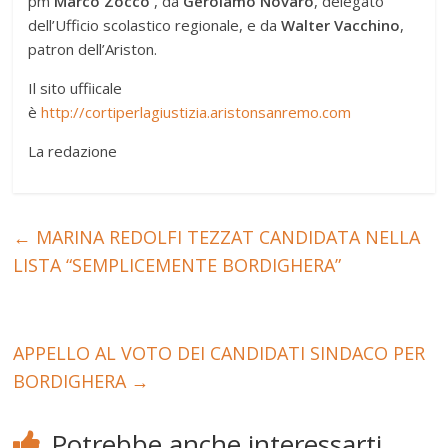
pm
Marco Zocco
, da
Gerolamo Novaro
, delegato
dell’Ufficio scolastico regionale, e da
Walter Vacchino
,
patron dell’Ariston.
Il sito uffiicale
è
http://cortiperlagiustizia.aristonsanremo.com
La redazione
←
MARINA REDOLFI TEZZAT CANDIDATA NELLA
LISTA “SEMPLICEMENTE BORDIGHERA”
APPELLO AL VOTO DEI CANDIDATI SINDACO PER
BORDIGHERA
→
Potrebbe anche interessarti