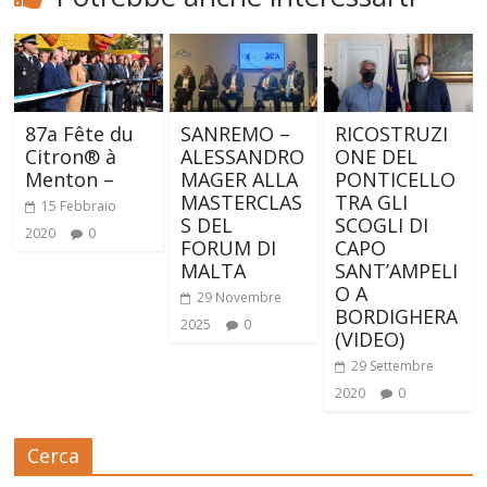
87a Fête du
SANREMO –
RICOSTRUZI
Citron® à
ALESSANDRO
ONE DEL
Menton –
MAGER ALLA
PONTICELLO
MASTERCLAS
TRA GLI
15 Febbraio
S DEL
SCOGLI DI
2020
0
FORUM DI
CAPO
MALTA
SANT’AMPELI
O A
29 Novembre
BORDIGHERA
2025
0
(VIDEO)
29 Settembre
2020
0
Cerca