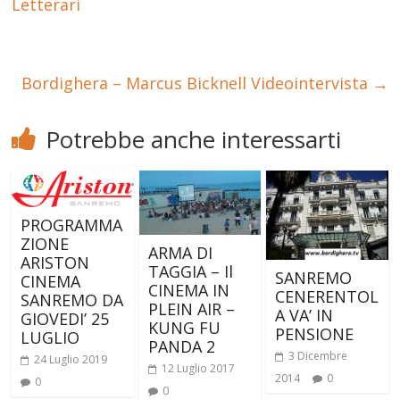
Letterari
Bordighera – Marcus Bicknell Videointervista
→
Potrebbe anche interessarti
PROGRAMMA
ZIONE
ARMA DI
ARISTON
TAGGIA – Il
SANREMO
CINEMA
CINEMA IN
CENERENTOL
SANREMO DA
PLEIN AIR –
A VA’ IN
GIOVEDI’ 25
KUNG FU
PENSIONE
LUGLIO
PANDA 2
3 Dicembre
24 Luglio 2019
12 Luglio 2017
2014
0
0
0