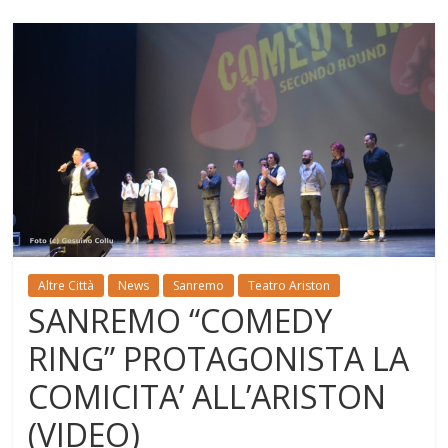
Altre Città
News
Sanremo
Teatro Ariston
SANREMO “COMEDY
RING” PROTAGONISTA LA
COMICITA’ ALL’ARISTON
(VIDEO)