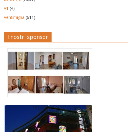
V1
(4)
Ventimiglia
(611)
I nostri sponsor