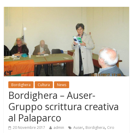
Bordighera
Cultura
News
Bordighera – Auser-
Gruppo scrittura creativa
al Palaparco
,
,
20 Novembre 2017
admin
Auser
Bordighera
Ciro