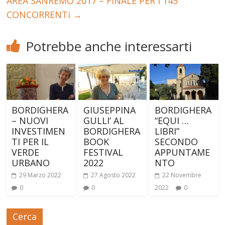
AREA SANREMO 2017 – FINALE PER I 145
CONCORRENTi
→
Potrebbe anche interessarti
BORDIGHERA
GIUSEPPINA
BORDIGHERA
– NUOVI
GULLI’ AL
“EQUI …
INVESTIMEN
BORDIGHERA
LIBRI”
TI PER IL
BOOK
SECONDO
VERDE
FESTIVAL
APPUNTAME
URBANO
2022
NTO
29 Marzo 2022
27 Agosto 2022
22 Novembre
0
0
2022
0
Cerca