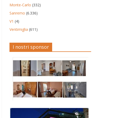
Monte-Carlo
(332)
Sanremo
(6.336)
V1
(4)
Ventimiglia
(611)
I nostri sponsor