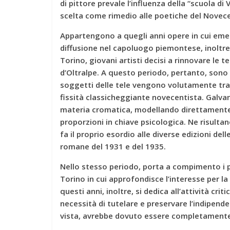
di pittore prevale l’influenza della “scuola di
scelta come rimedio alle poetiche del Novec
Appartengono a quegli anni opere in cui emer
diffusione nel capoluogo piemontese, inoltre
Torino, giovani artisti decisi a rinnovare le t
d’Oltralpe. A questo periodo, pertanto, sono ascr
soggetti delle tele vengono volutamente tratt
fissità classicheggiante novecentista. Galvan
materia cromatica, modellando direttamente
proporzioni in chiave psicologica. Ne risulta
fa il proprio esordio alle diverse edizioni del
romane del 1931 e del 1935.
Nello stesso periodo, porta a compimento i pr
Torino in cui approfondisce l’interesse per la
questi anni, inoltre, si dedica all’attività cr
necessità di tutelare e preservare l’indipenden
vista, avrebbe dovuto essere completament