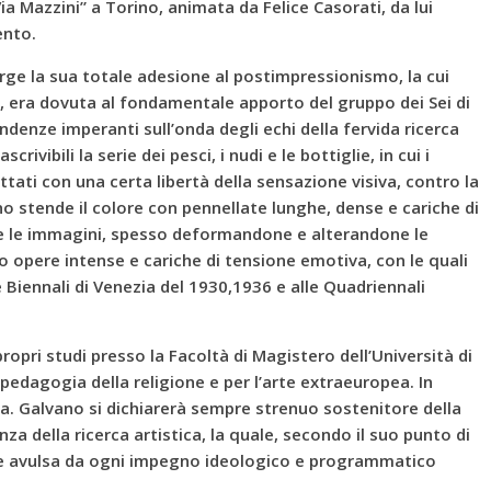
 Via Mazzini” a Torino, animata da Felice Casorati, da lui
ento.
ge la sua totale adesione al postimpressionismo, la cui
, era dovuta al fondamentale apporto del gruppo dei Sei di
endenze imperanti sull’onda degli echi della fervida ricerca
ivibili la serie dei pesci, i nudi e le bottiglie, in cui i
ati con una certa libertà della sensazione visiva, contro la
o stende il colore con pennellate lunghe, dense e cariche di
 le immagini, spesso deformandone e alterandone le
no opere intense e cariche di tensione emotiva, con le quali
le Biennali di Venezia del 1930,1936 e alle Quadriennali
opri studi presso la Facoltà di Magistero dell’Università di
 pedagogia della religione e per l’arte extraeuropea. In
itica. Galvano si dichiarerà sempre strenuo sostenitore della
za della ricerca artistica, la quale, secondo il suo punto di
e avulsa da ogni impegno ideologico e programmatico