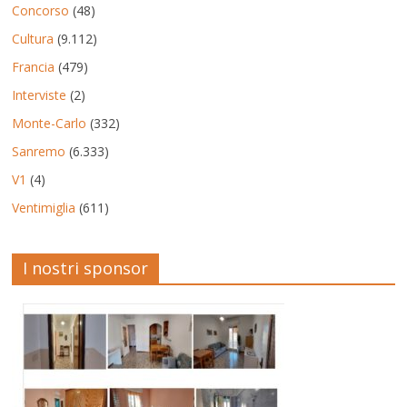
Concorso
(48)
Cultura
(9.112)
Francia
(479)
Interviste
(2)
Monte-Carlo
(332)
Sanremo
(6.333)
V1
(4)
Ventimiglia
(611)
I nostri sponsor