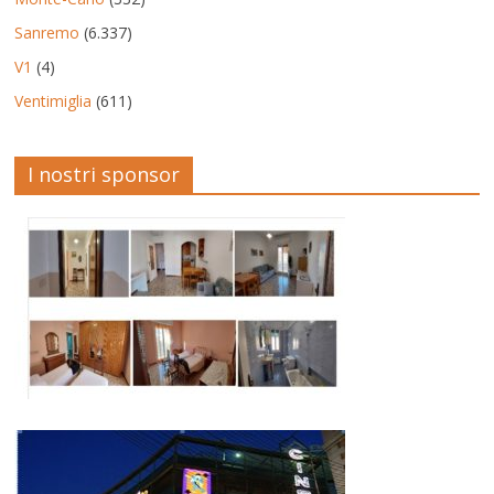
Sanremo
(6.337)
V1
(4)
Ventimiglia
(611)
I nostri sponsor