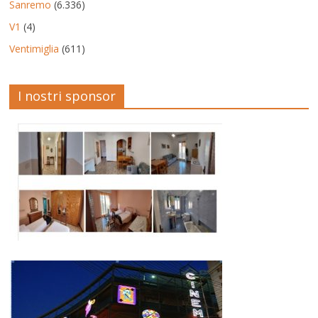
Sanremo
(6.336)
V1
(4)
Ventimiglia
(611)
I nostri sponsor