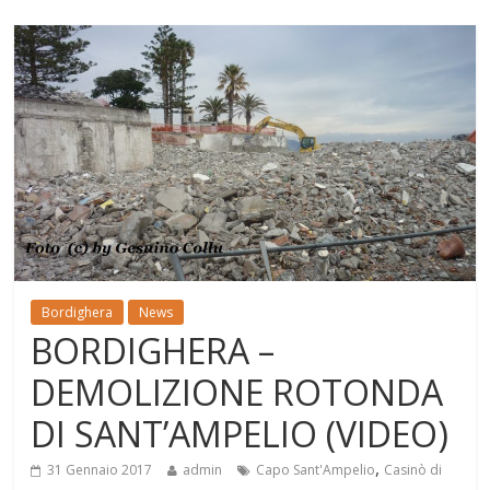
Bordighera
News
BORDIGHERA –
DEMOLIZIONE ROTONDA
DI SANT’AMPELIO (VIDEO)
,
31 Gennaio 2017
admin
Capo Sant'Ampelio
Casinò di