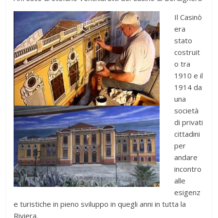
Il Casinò
era
stato
costruit
o tra
1910 e il
1914 da
una
società
di privati
cittadini
per
andare
incontro
alle
esigenz
e turistiche in pieno sviluppo in quegli anni in tutta la
Riviera.