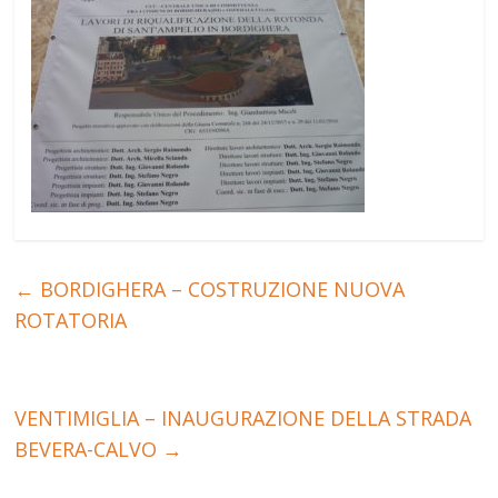
←
BORDIGHERA – COSTRUZIONE NUOVA
ROTATORIA
VENTIMIGLIA – INAUGURAZIONE DELLA STRADA
BEVERA-CALVO
→