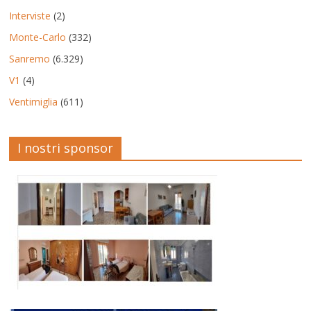
Interviste
(2)
Monte-Carlo
(332)
Sanremo
(6.329)
V1
(4)
Ventimiglia
(611)
I nostri sponsor