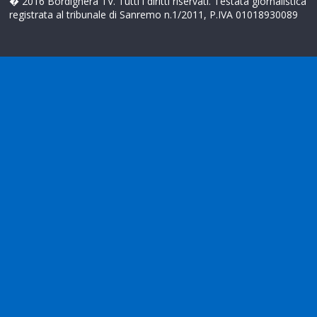
� 2016 Bordighera TV. Tutti i diritti riservati. Testata giornalistica
registrata al tribunale di Sanremo n.1/2011, P.IVA 01018930089