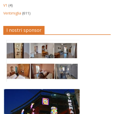
V1
(4)
Ventimiglia
(611)
I nostri sponsor