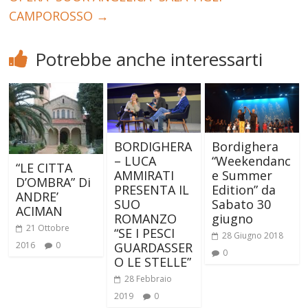
CAMPOROSSO
→
Potrebbe anche interessarti
BORDIGHERA
Bordighera
– LUCA
“Weekendanc
“LE CITTA
AMMIRATI
e Summer
D’OMBRA” Di
PRESENTA IL
Edition” da
ANDRE’
SUO
Sabato 30
ACIMAN
ROMANZO
giugno
21 Ottobre
“SE I PESCI
28 Giugno 2018
2016
0
GUARDASSER
0
O LE STELLE”
28 Febbraio
2019
0