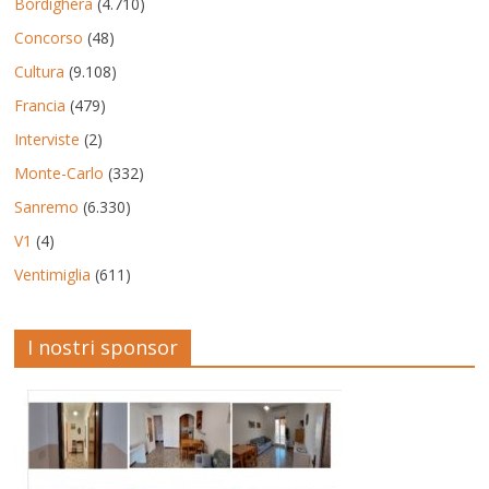
Bordighera
(4.710)
Concorso
(48)
Cultura
(9.108)
Francia
(479)
Interviste
(2)
Monte-Carlo
(332)
Sanremo
(6.330)
V1
(4)
Ventimiglia
(611)
I nostri sponsor