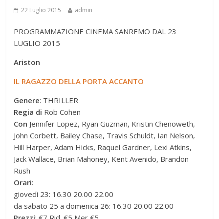
22 Luglio 2015
admin
PROGRAMMAZIONE CINEMA SANREMO DAL 23
LUGLIO 2015
Ariston
IL RAGAZZO DELLA PORTA ACCANTO
Genere
: THRILLER
Regia di
Rob Cohen
Con
Jennifer Lopez, Ryan Guzman, Kristin Chenoweth,
John Corbett, Bailey Chase, Travis Schuldt, Ian Nelson,
Hill Harper, Adam Hicks, Raquel Gardner, Lexi Atkins,
Jack Wallace, Brian Mahoney, Kent Avenido, Brandon
Rush
Orari
:
giovedì 23: 16.30 20.00 22.00
da sabato 25 a domenica 26: 16.30 20.00 22.00
Prezzi
: €7 Rid. €5 Mer €5