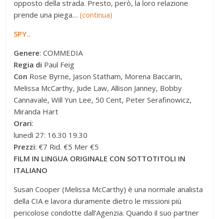
opposto della strada. Presto, però, la loro relazione
prende una piega…
(continua)
SPY..
Genere
: COMMEDIA
Regia di
Paul Feig
Con
Rose Byrne, Jason Statham, Morena Baccarin,
Melissa McCarthy, Jude Law, Allison Janney, Bobby
Cannavale, Will Yun Lee, 50 Cent, Peter Serafinowicz,
Miranda Hart
Orari
:
lunedì 27: 16.30 19.30
Prezzi
: €7 Rid. €5 Mer €5
FILM IN LINGUA ORIGINALE CON SOTTOTITOLI IN
ITALIANO
Susan Cooper (Melissa McCarthy) è una normale analista
della CIA e lavora duramente dietro le missioni più
pericolose condotte dall’Agenzia. Quando il suo partner