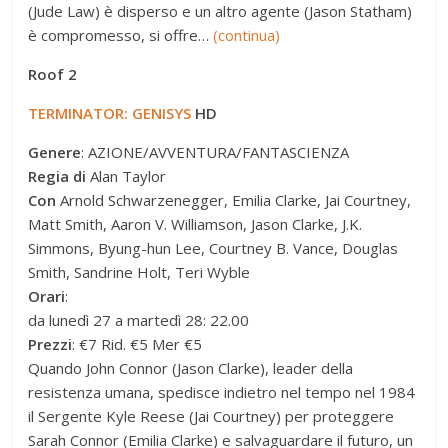
(Jude Law) è disperso e un altro agente (Jason Statham)
è compromesso, si offre…
(continua)
Roof 2
TERMINATOR: GENISYS
HD
Genere
: AZIONE/AVVENTURA/FANTASCIENZA
Regia di
Alan Taylor
Con
Arnold Schwarzenegger, Emilia Clarke, Jai Courtney,
Matt Smith, Aaron V. Williamson, Jason Clarke, J.K.
Simmons, Byung-hun Lee, Courtney B. Vance, Douglas
Smith, Sandrine Holt, Teri Wyble
Orari
:
da lunedì 27 a martedì 28: 22.00
Prezzi
: €7 Rid. €5 Mer €5
Quando John Connor (Jason Clarke), leader della
resistenza umana, spedisce indietro nel tempo nel 1984
il Sergente Kyle Reese (Jai Courtney) per proteggere
Sarah Connor (Emilia Clarke) e salvaguardare il futuro, un