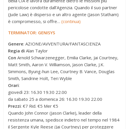
della CIA e lavora duramente dietro le missioni più
pericolose condotte dall’Agenzia. Quando il suo partner
(Jude Law) è disperso e un altro agente (Jason Statham)
è compromesso, si offre…
(continua)
TERMINATOR: GENISYS
Genere
: AZIONE/AVVENTURA/FANTASCIENZA
Regia di
Alan Taylor
Con
Arnold Schwarzenegger, Emilia Clarke, Jai Courtney,
Matt Smith, Aaron V. Williamson, Jason Clarke, J.K.
Simmons, Byung-hun Lee, Courtney B. Vance, Douglas
Smith, Sandrine Holt, Teri Wyble
Orari
:
giovedì 23: 16.30 19.30 22.00
da sabato 25 a domenica 26: 16.30 19.30 22.00
Prezzi
: €7 Rid. €5 Mer €5
Quando John Connor (Jason Clarke), leader della
resistenza umana, spedisce indietro nel tempo nel 1984
il Sergente Kyle Reese (Jai Courtney) per proteggere