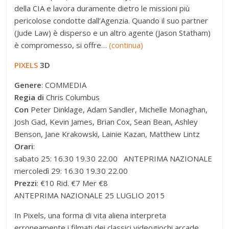
della CIA e lavora duramente dietro le missioni più
pericolose condotte dall’Agenzia. Quando il suo partner
(Jude Law) è disperso e un altro agente (Jason Statham)
è compromesso, si offre…
(continua)
PIXELS
3D
Genere
: COMMEDIA
Regia di
Chris Columbus
Con
Peter Dinklage, Adam Sandler, Michelle Monaghan,
Josh Gad, Kevin James, Brian Cox, Sean Bean, Ashley
Benson, Jane Krakowski, Lainie Kazan, Matthew Lintz
Orari
:
sabato 25: 16.30 19.30 22.00 ANTEPRIMA NAZIONALE
mercoledì 29: 16.30 19.30 22.00
Prezzi
: €10 Rid. €7 Mer €8
ANTEPRIMA NAZIONALE 25 LUGLIO 2015
In Pixels, una forma di vita aliena interpreta
erroneamente i filmati dei classici videogiochi arcade