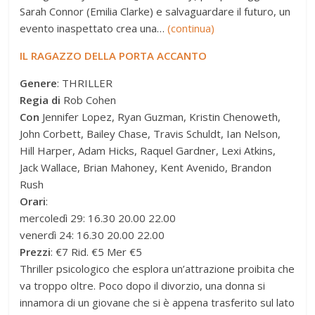
Sarah Connor (Emilia Clarke) e salvaguardare il futuro, un
evento inaspettato crea una…
(continua)
IL RAGAZZO DELLA PORTA ACCANTO
Genere
: THRILLER
Regia di
Rob Cohen
Con
Jennifer Lopez, Ryan Guzman, Kristin Chenoweth,
John Corbett, Bailey Chase, Travis Schuldt, Ian Nelson,
Hill Harper, Adam Hicks, Raquel Gardner, Lexi Atkins,
Jack Wallace, Brian Mahoney, Kent Avenido, Brandon
Rush
Orari
:
mercoledì 29: 16.30 20.00 22.00
venerdì 24: 16.30 20.00 22.00
Prezzi
: €7 Rid. €5 Mer €5
Thriller psicologico che esplora un’attrazione proibita che
va troppo oltre. Poco dopo il divorzio, una donna si
innamora di un giovane che si è appena trasferito sul lato