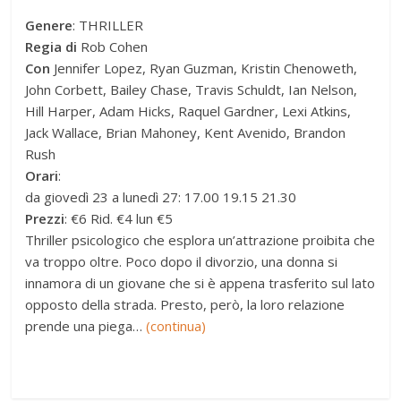
Genere
: THRILLER
Regia di
Rob Cohen
Con
Jennifer Lopez, Ryan Guzman, Kristin Chenoweth,
John Corbett, Bailey Chase, Travis Schuldt, Ian Nelson,
Hill Harper, Adam Hicks, Raquel Gardner, Lexi Atkins,
Jack Wallace, Brian Mahoney, Kent Avenido, Brandon
Rush
Orari
:
da giovedì 23 a lunedì 27: 17.00 19.15 21.30
Prezzi
: €6 Rid. €4 lun €5
Thriller psicologico che esplora un’attrazione proibita che
va troppo oltre. Poco dopo il divorzio, una donna si
innamora di un giovane che si è appena trasferito sul lato
opposto della strada. Presto, però, la loro relazione
prende una piega…
(continua)