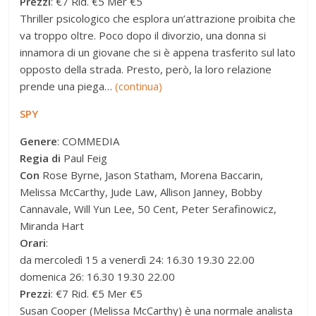
Prezzi
: €7 Rid. €5 Mer €5
Thriller psicologico che esplora un’attrazione proibita che
va troppo oltre. Poco dopo il divorzio, una donna si
innamora di un giovane che si è appena trasferito sul lato
opposto della strada. Presto, però, la loro relazione
prende una piega…
(continua)
SPY
Genere
: COMMEDIA
Regia di
Paul Feig
Con
Rose Byrne, Jason Statham, Morena Baccarin,
Melissa McCarthy, Jude Law, Allison Janney, Bobby
Cannavale, Will Yun Lee, 50 Cent, Peter Serafinowicz,
Miranda Hart
Orari
:
da mercoledì 15 a venerdì 24: 16.30 19.30 22.00
domenica 26: 16.30 19.30 22.00
Prezzi
: €7 Rid. €5 Mer €5
Susan Cooper (Melissa McCarthy) è una normale analista