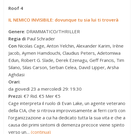
Roof 4
IL NEMICO INVISIBILE: dovunque tu sia lui ti troverà
Genere
: DRAMMATICO/THRILLER
Regia di
Paul Schrader
Con
Nicolas Cage, Anton Yelchin, Alexander Karim, Irène
Jacob, Aymen Hamdouchi, Claudius Peters, Adetomiwa
Edun, Robert G. Slade, Derek Ezenagu, Geff Francis, Tim
Silano, Silas Carson, Serban Celea, David Lipper, Arsha
Aghdasi
Orari
:
da giovedì 23 a mercoledì 29: 19.30
Prezzi
: €7 Rid. €5 Mer €5
Cage interpreta il ruolo di Evan Lake, un agente veterano
della CIA, che si ritrova improvvisamente ai ferri corti con
l’organizzazione a cui ha dedicato tutta la sua vita e che a
causa dei primi sintomi di demenza precoce viene spinto
verso un…
(continua)