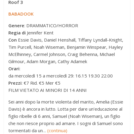
Roof 3
BABADOOK
Genere
: DRAMMATICO/HORROR
Regia di
Jennifer Kent
Con
Essie Davis, Daniel Henshall, Tiffany Lyndall-Knight,
Tim Purcell, Noah Wiseman, Benjamin Winspear, Hayley
McElhinney, Carmel Johnson, Craig Behenna, Michael
Gilmour, Adam Morgan, Cathy Adamek
Orari
:
da mercoledì 15 a mercoledì 29: 16.15 19.30 22.00
Prezzi
: €7 Rid. €5 Mer €5
FILM VIETATO AI MINORI DI 14 ANNI
Sei anni dopo la morte violenta del marito, Amelia (Essie
Davis) è ancora in lutto. Lotta per dare un’educazione al
figlio ribelle di 6 anni, Samuel (Noah Wiseman), un figlio
che non riesce proprio ad amare. I sogni di Samuel sono
tormentati da un…
(continua)