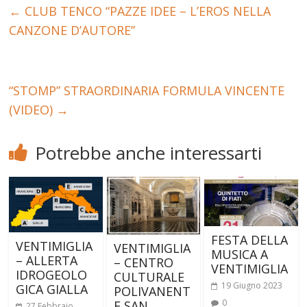
←
CLUB TENCO “PAZZE IDEE – L’EROS NELLA
CANZONE D’AUTORE”
“STOMP” STRAORDINARIA FORMULA VINCENTE
(VIDEO)
→
Potrebbe anche interessarti
FESTA DELLA
VENTIMIGLIA
VENTIMIGLIA
MUSICA A
– ALLERTA
– CENTRO
VENTIMIGLIA
IDROGEOLO
CULTURALE
19 Giugno 2023
GICA GIALLA
POLIVANENT
0
E SAN
27 Febbraio