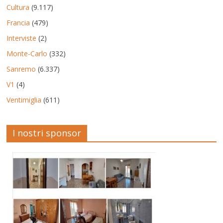
Cultura
(9.117)
Francia
(479)
Interviste
(2)
Monte-Carlo
(332)
Sanremo
(6.337)
V1
(4)
Ventimiglia
(611)
I nostri sponsor